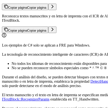
Copiar página
Copiar página
Reconozca textos manuscritos y en letra de imprenta con el ICR de A
ITextBlock.
Copiar página
Copiar página
Los ejemplos de C# solo se aplican a FRE para Windows.
La tecnología de reconocimiento inteligente de caracteres (ICR) de 
No todos los idiomas de reconocimiento están disponibles para 
No se pueden reconocer símbolos especiales como * ^ ™ © ®
Durante el análisis del diseño, se pueden detectar bloques con textos 
manuscrito o en letra de imprenta, establezca la propiedad
DetectHand
solo puede detectarse en el modo de análisis preciso.
El texto manuscrito y el texto en letra de imprenta se especifican me
ITextBlock::RecognizerParams
establecida en TT_Handwritten.