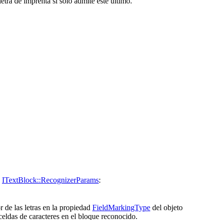
tra de imprenta si solo admite este último.
d
ITextBlock::RecognizerParams
:
r de las letras en la propiedad
FieldMarkingType
del objeto
celdas de caracteres en el bloque reconocido.