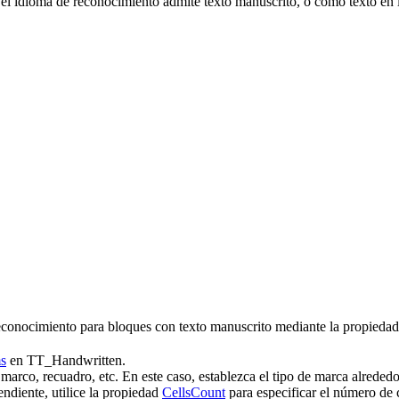
el idioma de reconocimiento admite texto manuscrito, o como texto en le
econocimiento para bloques con texto manuscrito mediante la propieda
s
en TT_Handwritten.
marco, recuadro, etc. En este caso, establezca el tipo de marca alrededo
endiente, utilice la propiedad
CellsCount
para especificar el número de 