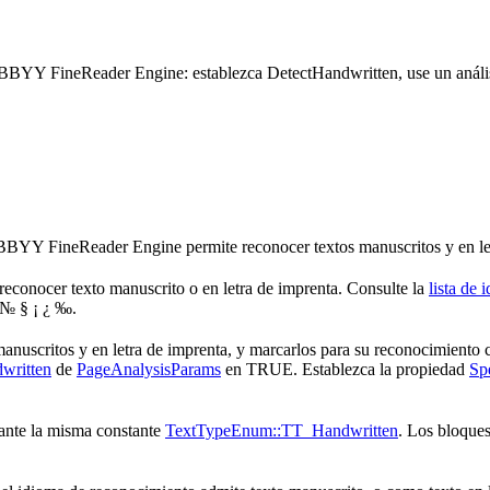
BBYY FineReader Engine: establezca DetectHandwritten, use un análisi
ABBYY FineReader Engine permite reconocer textos manuscritos y en le
reconocer texto manuscrito o en letra de imprenta. Consulte la
lista de 
 № § ¡ ¿ ‰.
manuscritos y en letra de imprenta, y marcarlos para su reconocimiento c
written
de
PageAnalysisParams
en TRUE. Establezca la propiedad
Sp
diante la misma constante
TextTypeEnum::TT_Handwritten
. Los bloques