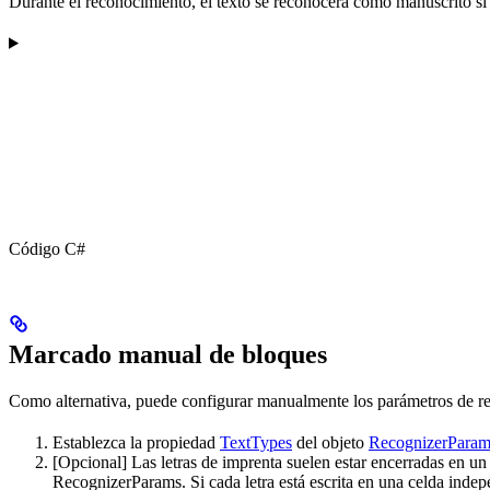
Durante el reconocimiento, el texto se reconocerá como manuscrito si 
Código C#
Marcado manual de bloques
Como alternativa, puede configurar manualmente los parámetros de r
Establezca la propiedad
TextTypes
del objeto
RecognizerParam
[Opcional] Las letras de imprenta suelen estar encerradas en un 
RecognizerParams. Si cada letra está escrita en una celda indep