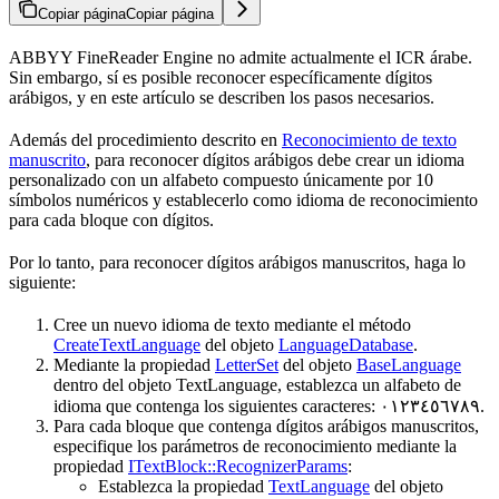
Copiar página
Copiar página
ABBYY FineReader Engine no admite actualmente el ICR árabe.
Sin embargo, sí es posible reconocer específicamente dígitos
arábigos, y en este artículo se describen los pasos necesarios.
Además del procedimiento descrito en
Reconocimiento de texto
manuscrito
, para reconocer dígitos arábigos debe crear un idioma
personalizado con un alfabeto compuesto únicamente por 10
símbolos numéricos y establecerlo como idioma de reconocimiento
para cada bloque con dígitos.
Por lo tanto, para reconocer dígitos arábigos manuscritos, haga lo
siguiente:
Cree un nuevo idioma de texto mediante el método
CreateTextLanguage
del objeto
LanguageDatabase
.
Mediante la propiedad
LetterSet
del objeto
BaseLanguage
dentro del objeto TextLanguage, establezca un alfabeto de
idioma que contenga los siguientes caracteres: ٠١٢٣٤٥٦٧٨٩.
Para cada bloque que contenga dígitos arábigos manuscritos,
especifique los parámetros de reconocimiento mediante la
propiedad
ITextBlock::RecognizerParams
:
Establezca la propiedad
TextLanguage
del objeto