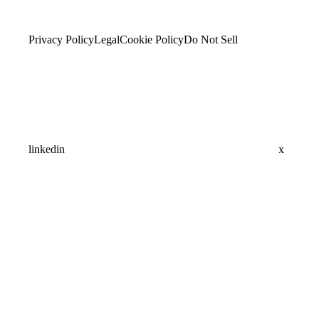
Privacy Policy
Legal
Cookie Policy
Do Not Sell
linkedin
x
Assistant