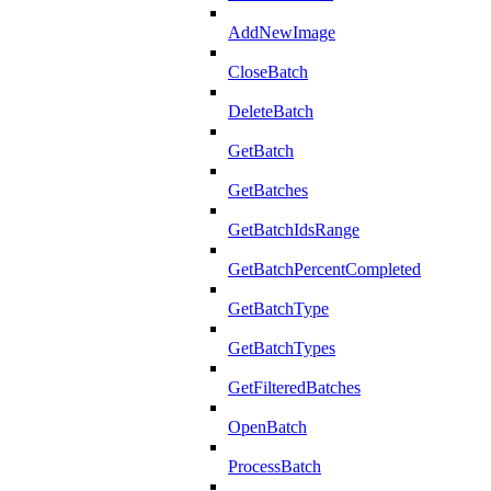
AddNewImage
CloseBatch
DeleteBatch
GetBatch
GetBatches
GetBatchIdsRange
GetBatchPercentCompleted
GetBatchType
GetBatchTypes
GetFilteredBatches
OpenBatch
ProcessBatch