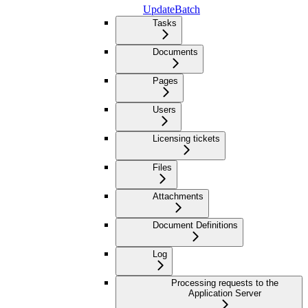
UpdateBatch
Tasks
Documents
Pages
Users
Licensing tickets
Files
Attachments
Document Definitions
Log
Processing requests to the
Application Server