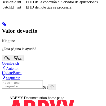
sessionId
int
El ID de la conexión al Servidor de aplicaciones
batchId
int
El ID del lote que se procesará
Valor devuelto
Ninguno.
¿Esta página le ayudó?
Si
No
OpenBatch
Anterior
UpdateBatch
Siguiente
⌘
I
ABBYY Documentation
home page