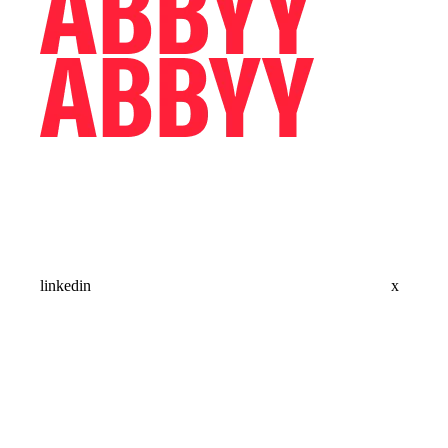
linkedin
x