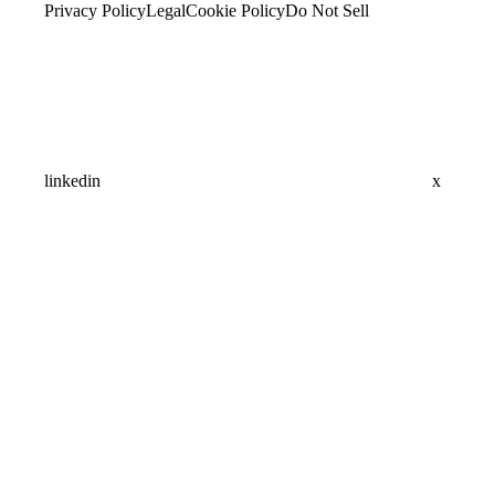
Privacy Policy
Legal
Cookie Policy
Do Not Sell
linkedin
x
Assistant