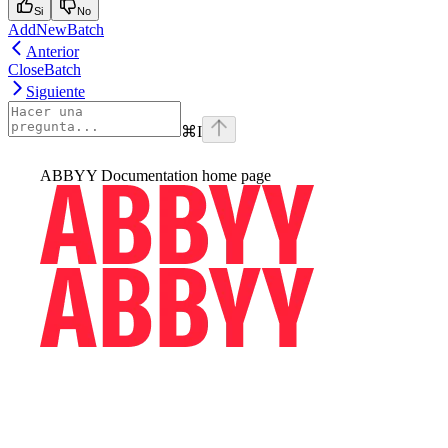
Si
No
AddNewBatch
Anterior
CloseBatch
Siguiente
⌘
I
ABBYY Documentation
home page