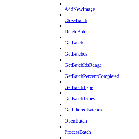
AddNewImage
CloseBatch
DeleteBatch
GetBatch
GetBatches
GetBatchIdsRange
GetBatchPercentCompleted
GetBatchType
GetBatchTypes
GetFilteredBatches
OpenBatch
ProcessBatch