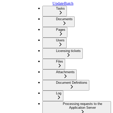
UpdateBatch
Tasks
Documents
Pages
Users
Licensing tickets
Files
Attachments
Document Definitions
Log
Processing requests to the
Application Server