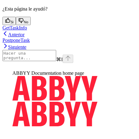
¿Esta página le ayudó?
Si
No
GetTaskInfo
Anterior
PostponeTask
Siguiente
⌘
I
ABBYY Documentation
home page