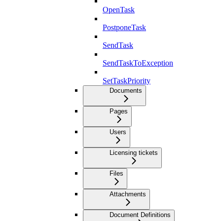
OpenTask
PostponeTask
SendTask
SendTaskToException
SetTaskPriority
Documents
Pages
Users
Licensing tickets
Files
Attachments
Document Definitions