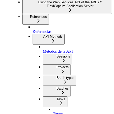
Using the Web Services API of the ABBYY
FlexiCapture Application Server
References
Referencias
API Methods
Métodos de la API
Sessions
Projects
Batch types
Batches
Tasks
Tareas