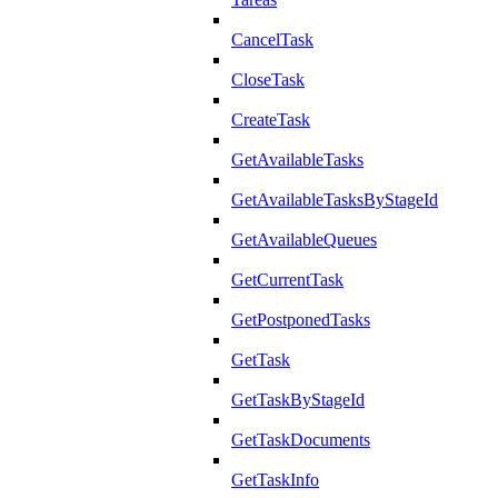
CancelTask
CloseTask
CreateTask
GetAvailableTasks
GetAvailableTasksByStageId
GetAvailableQueues
GetCurrentTask
GetPostponedTasks
GetTask
GetTaskByStageId
GetTaskDocuments
GetTaskInfo