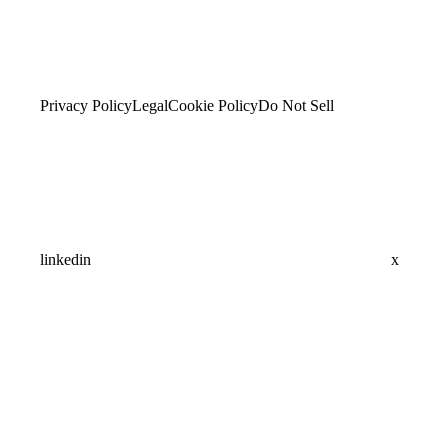
Privacy Policy
Legal
Cookie Policy
Do Not Sell
linkedin
x