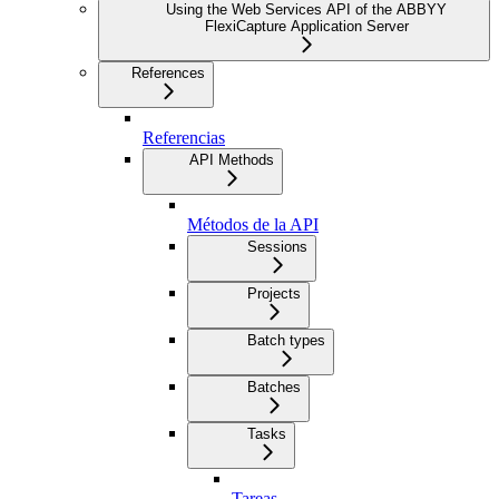
Using the Web Services API of the ABBYY
FlexiCapture Application Server
References
Referencias
API Methods
Métodos de la API
Sessions
Projects
Batch types
Batches
Tasks
Tareas