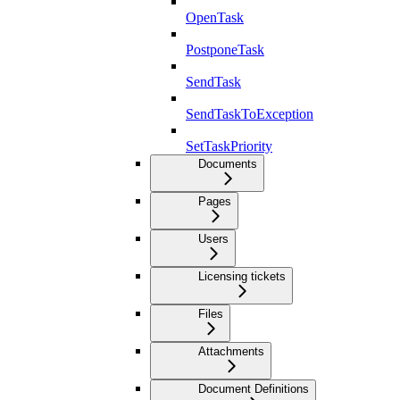
OpenTask
PostponeTask
SendTask
SendTaskToException
SetTaskPriority
Documents
Pages
Users
Licensing tickets
Files
Attachments
Document Definitions