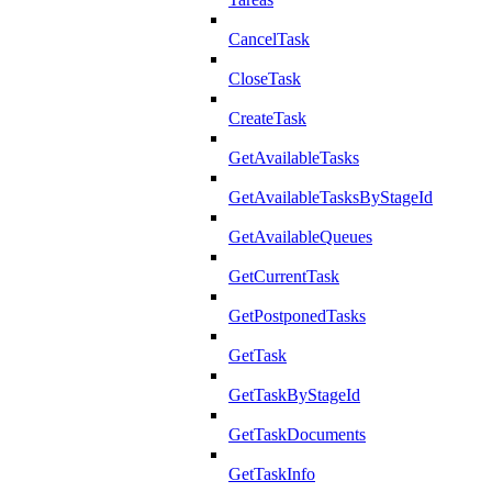
CancelTask
CloseTask
CreateTask
GetAvailableTasks
GetAvailableTasksByStageId
GetAvailableQueues
GetCurrentTask
GetPostponedTasks
GetTask
GetTaskByStageId
GetTaskDocuments
GetTaskInfo