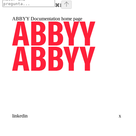
⌘
I
ABBYY Documentation
home page
linkedin
x