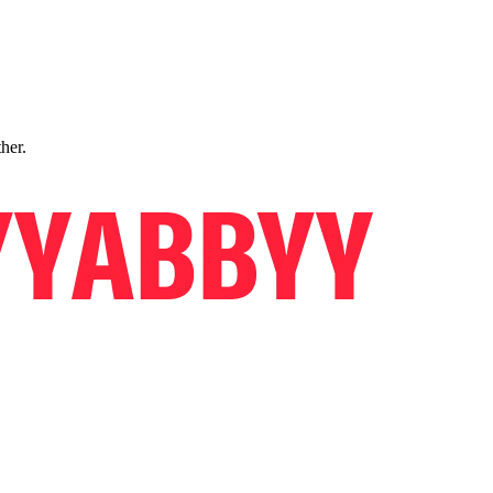
ther.