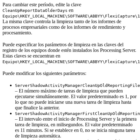
Para cambiar este período, edite la clave
en
CleanUpReportDataOlderDays
Equipo\HKEY_LOCAL_MACHINE\SOFTWARE\ABBYY\FlexiCapture\1
La misma clave controla la limpieza tanto de los informes de
procesos empresariales como de los informes de rendimiento y
procesamiento.
Puede especificar los parámetros de limpieza en las claves del
registro de los equipos donde estén instalados los Processing Server.
Estas claves se encuentran en
Equipo\HKEY_LOCAL_MACHINE\SOFTWARE\ABBYY\FlexiCapture\1
Puede modificar los siguientes parámetros:
ServerShadowActivityManagerCleanUpOldReportingFile
– El número máximo de tareas de limpieza que pueden
ejecutarse simultáneamente. El valor predeterminado es 1, por
lo que no puede iniciarse una nueva tarea de limpieza hasta
que finalice la anterior.
ServerShadowActivityManagerFirstCleanUpOldReportin
– El intervalo entre el inicio de Processing Server y la primera
tarea de limpieza, en milisegundos. El valor predeterminado
es 11 minutos. Si se establece en 0, no se inicia ninguna tarea
de limpieza automática.