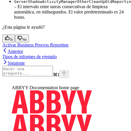
ServerShadowActivityManagerOtherCleanUpOldReportin
– El intervalo entre tareas consecutivas de limpieza
automática, en milisegundos. El valor predeterminado es 24
horas.
¿Esta página le ayudó?
Si
No
Activar Business Process Reporting
Anterior
Tipos de informes de ejemplo
Siguiente
⌘
I
ABBYY Documentation
home page