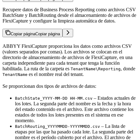
Recupere datos de Business Process Reporting como archivos CSV
BatchState y BatchRouting desde el almacenamiento de archivos de
FlexiCapture y configure la limpieza automática de datos.
Copiar página
Copiar página
ABBYY FlexiCapture proporciona los datos como archivos CSV
(valores separados por comas). Los archivos se colocan en el
directorio de almacenamiento de archivos de FlexiCapture, en una
carpeta independiente para cada tenant que tenga la función
habilitada. La ruta de la carpeta es
, donde
TenantName\Reporting
es el nombre real del tenant.
TenantName
Se proporcionan dos tipos de archivos de datos:
– Estados actuales de
BatchState_YYYY-MM-DD HH-MM.csv
los lotes. La segunda parte del nombre es la fecha y la hora
del estado contenido en el archivo. Este archivo contiene los
estados de todos los lotes presentes en el sistema en ese
momento.
– La lista de
BatchRouting_YYYYMMDD-YYYYMMDD.csv
etapas por las que ha pasado cada lote. La segunda parte del
nombre es el período cubierto por el archivo. El archivo de