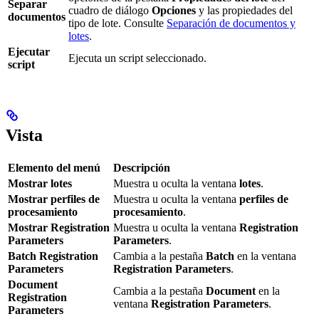
Separar
cuadro de diálogo
Opciones
y las propiedades del
documentos
tipo de lote. Consulte
Separación de documentos y
lotes
.
Ejecutar
Ejecuta un script seleccionado.
script
Vista
Elemento del menú
Descripción
Mostrar lotes
Muestra u oculta la ventana
lotes
.
Mostrar perfiles de
Muestra u oculta la ventana
perfiles de
procesamiento
procesamiento
.
Mostrar Registration
Muestra u oculta la ventana
Registration
Parameters
Parameters
.
Batch Registration
Cambia a la pestaña
Batch
en la ventana
Parameters
Registration Parameters
.
Document
Cambia a la pestaña
Document
en la
Registration
ventana
Registration Parameters
.
Parameters