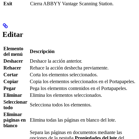
Exit
Cierra ABBYY Vantage Scanning Station.
Editar
Elemento
Descripción
del menú
Deshacer
Deshace la acción anterior.
Rehacer
Rehace la acción deshecha previamente.
Cortar
Corta los elementos seleccionados.
Copiar
Copia los elementos seleccionados en el Portapapeles.
Pegar
Pega los elementos contenidos en el Portapapeles.
Eliminar
Elimina los elementos seleccionados.
Seleccionar
Selecciona todos los elementos.
todo
Eliminar
páginas en
Elimina todas las páginas en blanco del lote.
blanco
Separa las páginas en documentos mediante las
opciones de la pestaña
Propiedades del lote
del