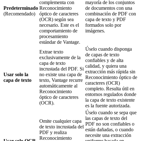
complementa con
mayoría de los conjuntos
Predeterminado
Reconocimiento
de documentos con una
(Recomendado)
óptico de caracteres
combinación de PDF con
(OCR) según sea
capa de texto y PDF
necesario. Este es el
formados solo por
comportamiento de
imágenes.
procesamiento
estándar de Vantage.
Úselo cuando disponga
Extrae texto
de capas de texto
exclusivamente de la
confiables y de alta
capa de texto
calidad, y quiera una
incrustada del PDF. Si
extracción más rápida sin
Usar solo la
no existe una capa de
Reconocimiento óptico de
capa de texto
texto, Vantage recurre
caracteres (OCR)
automáticamente al
completo. Resulta útil en
Reconocimiento
entornos regulados donde
óptico de caracteres
la capa de texto existente
(OCR).
es la fuente autorizada.
Úselo cuando se sepa que
las capas de texto del
Omite cualquier capa
PDF no son confiables o
de texto incrustada del
están dañadas, o cuando
PDF y realiza
necesite una extracción
Reconocimiento
Usar solo OCR
uniforme basada en