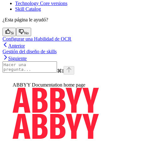
Technology Core versions
Skill Catalog
¿Esta página le ayudó?
Si
No
Configurar una Habilidad de OCR
Anterior
Gestión del diseño de skills
Siguiente
⌘
I
ABBYY Documentation
home page