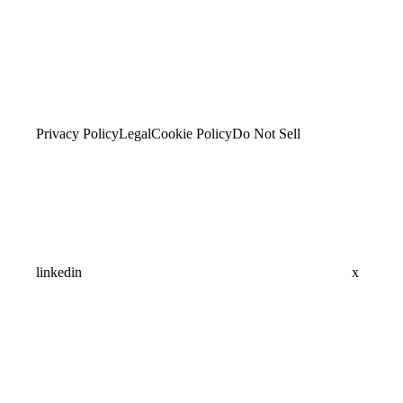
Privacy Policy
Legal
Cookie Policy
Do Not Sell
linkedin
x