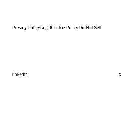
Privacy Policy
Legal
Cookie Policy
Do Not Sell
linkedin
x