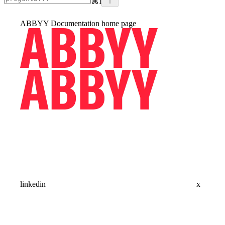
⌘
I
ABBYY Documentation
home page
linkedin
x