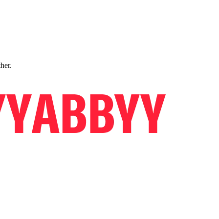
ther.