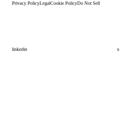
Privacy Policy
Legal
Cookie Policy
Do Not Sell
linkedin
x
Assistant