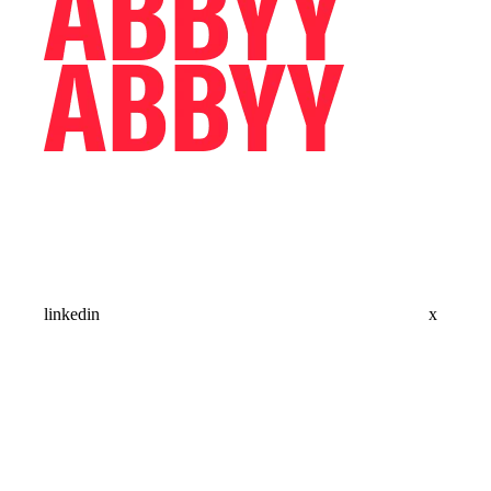
linkedin
x