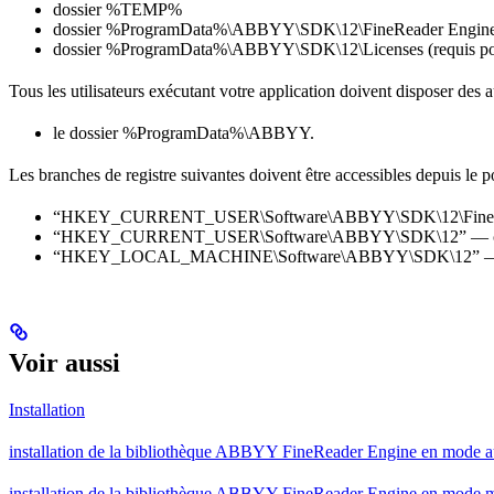
dossier %TEMP%
dossier %ProgramData%\ABBYY\SDK\12\FineReader Engin
dossier %ProgramData%\ABBYY\SDK\12\Licenses (requis pour le 
Tous les utilisateurs exécutant votre application doivent disposer des a
le dossier %ProgramData%\ABBYY.
Les branches de registre suivantes doivent être accessibles depuis le po
“HKEY_CURRENT_USER\Software\ABBYY\SDK\12\FineReade
“HKEY_CURRENT_USER\Software\ABBYY\SDK\12” — contrôle
“HKEY_LOCAL_MACHINE\Software\ABBYY\SDK\12” — contrôl
Voir aussi
Installation
installation de la bibliothèque ABBYY FineReader Engine en mode 
installation de la bibliothèque ABBYY FineReader Engine en mode 