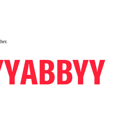
ther.