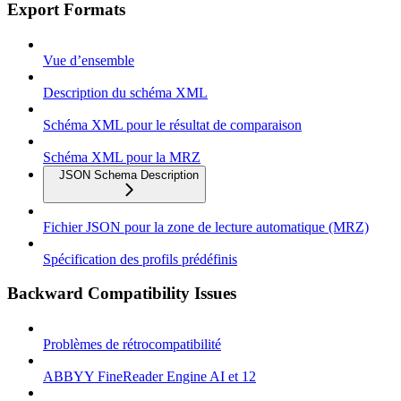
Export Formats
Vue d’ensemble
Description du schéma XML
Schéma XML pour le résultat de comparaison
Schéma XML pour la MRZ
JSON Schema Description
Fichier JSON pour la zone de lecture automatique (MRZ)
Spécification des profils prédéfinis
Backward Compatibility Issues
Problèmes de rétrocompatibilité
ABBYY FineReader Engine AI et 12