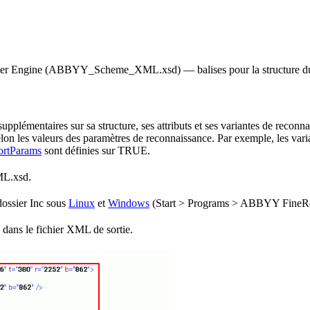
Engine (ABBYY_Scheme_XML.xsd) — balises pour la structure du docum
pplémentaires sur sa structure, ses attributs et ses variantes de reconn
 selon les valeurs des paramètres de reconnaissance. Par exemple, les var
rtParams
sont définies sur TRUE.
ML.xsd.
ossier Inc sous
Linux
et
Windows
(Start > Programs > ABBYY FineReade
 dans le fichier XML de sortie.