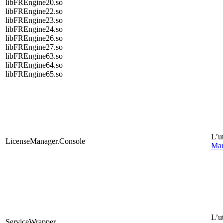
libFREngine20.so
libFREngine22.so
libFREngine23.so
libFREngine24.so
libFREngine26.so
libFREngine27.so
libFREngine63.so
libFREngine64.so
libFREngine65.so
L’ut
LicenseManager.Console
Man
L’ut
ServiceWrapper