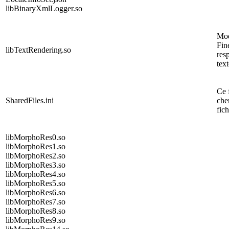
libBinaryXmlLogger.so
Mo
Fin
libTextRendering.so
res
text
Ce f
SharedFiles.ini
che
fich
libMorphoRes0.so
libMorphoRes1.so
libMorphoRes2.so
libMorphoRes3.so
libMorphoRes4.so
libMorphoRes5.so
libMorphoRes6.so
libMorphoRes7.so
libMorphoRes8.so
libMorphoRes9.so