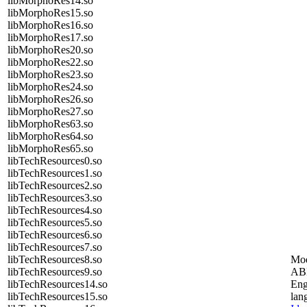
libMorphoRes14.so
libMorphoRes15.so
libMorphoRes16.so
libMorphoRes17.so
libMorphoRes20.so
libMorphoRes22.so
libMorphoRes23.so
libMorphoRes24.so
libMorphoRes26.so
libMorphoRes27.so
libMorphoRes63.so
libMorphoRes64.so
libMorphoRes65.so
libTechResources0.so
libTechResources1.so
libTechResources2.so
libTechResources3.so
libTechResources4.so
libTechResources5.so
libTechResources6.so
libTechResources7.so
libTechResources8.so
Mod
libTechResources9.so
AB
libTechResources14.so
Eng
libTechResources15.so
lan