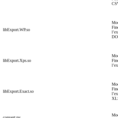
CS
Mo
Fin
libExport.WP.so
l’e
DO
Mo
libExport.Xps.so
Fin
l’e
Mo
Fin
libExport.Exact.so
l’e
XL
Mo
convert.py