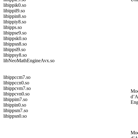
libippik0.so
libippil9.so
libippin8.so
libippiy8.so
libipps.so
libippse9.so
libippsk0.so
libippsn8.so
libippsl9.so
libippsy8.so
libNeoMathEngineAvx.so
libippccm7.so
libippccn0.so
libippcvm7.so
Mod
libippcvn0.so
d’
libippim7.so
Eng
libippin0.so
libippsm7.so
libippsn0.so
Mod