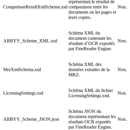
représentant le résultat de
ComparisonResultXmlSchema.xsd
comparaison entre les
Non.
documents ou les pages et
leurs copies.
Schéma XML du
document contenant les
ABBYY_Scheme_XML.xsd
Non.
résultats d’OCR exportés
par FineReader Engine.
Schéma XML des
MrzXmlSchema.xsd
données extraites de la
Non.
MRZ.
Schéma XML du fichier
LicensingSettings.xsd
Non.
LicensingSettings.xml.
Schéma JSON du
document représentant les
ABBYY_Scheme_JSON.json
Non.
résultats OCR exportés
par FineReader Engine.