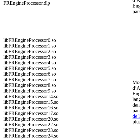
d’
FREngineProcessor.dlp
Eng
para
libFREngineProcessor0.so
libFREngineProcessor1.so
libFREngineProcessor2.so
libFREngineProcessor3.so
libFREngineProcessor4.so
libFREngineProcessor5.so
libFREngineProcessor6.so
libFREngineProcessor7.so
Mod
libFREngineProcessor8.so
d’
libFREngineProcessor9.so
Eng
libFREngineProcessor14.so
lang
libFREngineProcessor15.so
dan
libFREngineProcessor16.so
par
libFREngineProcessor17.so
de 
libFREngineProcessor20.so
plus
libFREngineProcessor22.so
libFREngineProcessor23.so
libFREngineProcessor24.so