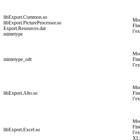
libExport.Common.so
Mo
libExport.PictureProcessor.so
Fin
Export.Resources.dat
l’e
mimetype
Mo
mimetype_odt
Fin
l’e
Mo
libExport.Alto.so
Fin
l’e
Mo
Fin
libExport.Excel.so
l’e
XL