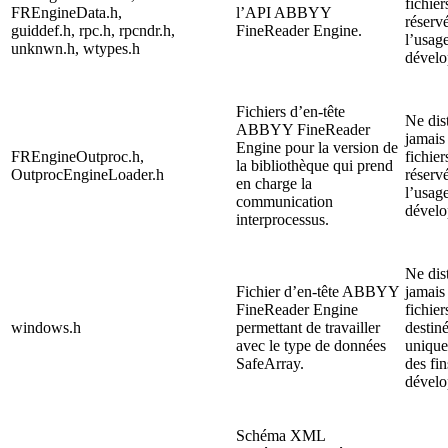
fichier
FREngineData.h,
l’API ABBYY
réserv
guiddef.h, rpc.h, rpcndr.h,
FineReader Engine.
l’usag
unknwn.h, wtypes.h
dévelo
Fichiers d’en-tête
Ne dis
ABBYY FineReader
jamais
Engine pour la version de
FREngineOutproc.h,
fichier
la bibliothèque qui prend
OutprocEngineLoader.h
réserv
en charge la
l’usag
communication
dévelo
interprocessus.
Ne dis
Fichier d’en-tête ABBYY
jamais
FineReader Engine
fichier
windows.h
permettant de travailler
destin
avec le type de données
unique
SafeArray.
des fin
dévelo
Schéma XML