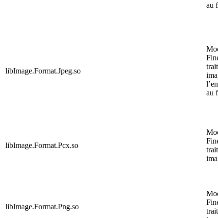
au 
Mo
Fin
trai
libImage.Format.Jpeg.so
ima
l’e
au 
Mo
Fin
libImage.Format.Pcx.so
trai
ima
Mo
Fin
libImage.Format.Png.so
trai