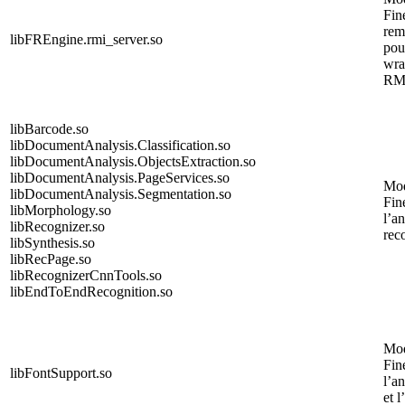
Fin
rem
libFREngine.rmi_server.so
pou
wra
RM
libBarcode.so
libDocumentAnalysis.Classification.so
libDocumentAnalysis.ObjectsExtraction.so
libDocumentAnalysis.PageServices.so
Mo
libDocumentAnalysis.Segmentation.so
Fin
libMorphology.so
l’an
libRecognizer.so
rec
libSynthesis.so
libRecPage.so
libRecognizerCnnTools.so
libEndToEndRecognition.so
Mo
Fin
libFontSupport.so
l’a
et l