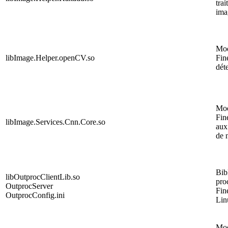
trai
ima
Mo
libImage.Helper.openCV.so
Fin
dét
Mo
Fin
libImage.Services.Cnn.Core.so
aux
de 
Bib
libOutprocClientLib.so
pr
OutprocServer
Fin
OutprocConfig.ini
Lin
Mo