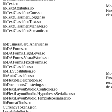
libText.so
Mo
libTextAttributes.so
Fin
libTextClassifier.Core.so
cla
libTextClassifier.Logger.so
libTextClassifier.Text.so
libTextClassifier.Manager.so
libTextClassifier.Semantic.so
libBusinessCard.Analyser.so
libDAForms.so
libDAForms.HighLevel.so
libDAForms.VisualWords.so
libDAForms.FixedForms.so
libTextClassifier.so
libHLSubstitution.so
Mo
libAutoClassifier.so
Fin
libFlexibleDescription.so
rec
libDocumentsClustering.so
de v
libFlexiLayoutStudio.Controller.so
libFlexiLayoutStudio.HypothesesSerializer.so
libFlexiLayoutStudio.TemplateSerializer.so
libFormatTools.so
CurrencyTokens.json
LocaleInfoSet.json