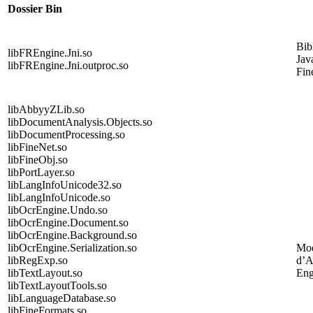
Dossier Bin
Bib
libFREngine.Jni.so
Ja
libFREngine.Jni.outproc.so
Fin
libAbbyyZLib.so
libDocumentAnalysis.Objects.so
libDocumentProcessing.so
libFineNet.so
libFineObj.so
libPortLayer.so
libLangInfoUnicode32.so
libLangInfoUnicode.so
libOcrEngine.Undo.so
libOcrEngine.Document.so
libOcrEngine.Background.so
libOcrEngine.Serialization.so
Mod
libRegExp.so
d’
libTextLayout.so
Eng
libTextLayoutTools.so
libLanguageDatabase.so
libFineFormats.so