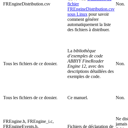
FREngineDistribution.csv
fichier
Non.
FREngineDistribution.csv
sous Linux
pour savoir
comment générer
automatiquement la liste
des fichiers à distribuer.
La
bibliothèque
d’exemples de code
ABBYY FineReader
Tous les fichiers de ce dossier.
Non.
Engine 12
, avec des
descriptions détaillées des
exemples de code.
Tous les fichiers de ce dossier.
Ce manuel.
Non.
Ne dis
FREngine.h, FREngine_i.c,
jamais
FREngineEvents.h,
Fichiers de déclaration de