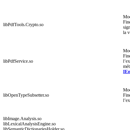
Mo
Fin
libPdfTools.Crypto.so
sig
la v
Mo
Fin
libPdfService.so
l’e
mét
IEn
Mo
libOpenTypeSubsetter.so
Fin
l’e
libImage.Analysis.so
libLexicalAnalysisEngine.so
libSemanticDictionariesHolder.so