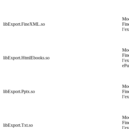
Mo
libExport.FineXML.so
Fin
l’e
Mo
Fin
libExport.HtmlEbooks.so
l’e
ePu
Mo
libExport.Pptx.so
Fin
l’e
Mo
Fin
libExport.Txt.so
l’e