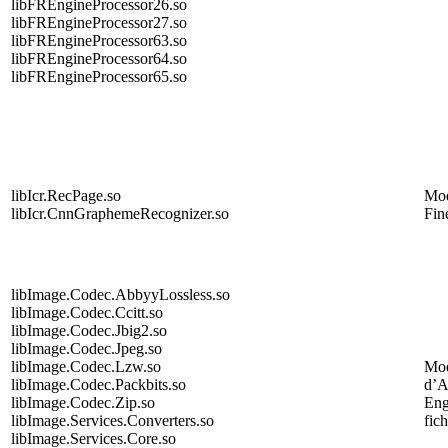
libFREngineProcessor26.so
libFREngineProcessor27.so
libFREngineProcessor63.so
libFREngineProcessor64.so
libFREngineProcessor65.so
libIcr.RecPage.so
Mo
libIcr.CnnGraphemeRecognizer.so
Fin
libImage.Codec.AbbyyLossless.so
libImage.Codec.Ccitt.so
libImage.Codec.Jbig2.so
libImage.Codec.Jpeg.so
libImage.Codec.Lzw.so
Mod
libImage.Codec.Packbits.so
d’
libImage.Codec.Zip.so
Eng
libImage.Services.Converters.so
fic
libImage.Services.Core.so