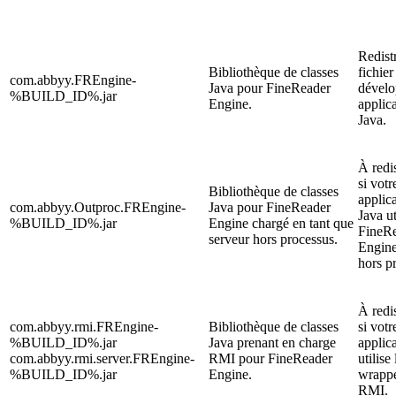
Redist
Bibliothèque de classes
fichier
com.abbyy.FREngine-
Java pour FineReader
dévelo
%BUILD_ID%.jar
Engine.
applic
Java.
À redi
si votr
Bibliothèque de classes
applic
com.abbyy.Outproc.FREngine-
Java pour FineReader
Java ut
%BUILD_ID%.jar
Engine chargé en tant que
FineR
serveur hors processus.
Engine
hors p
À redi
com.abbyy.rmi.FREngine-
Bibliothèque de classes
si votr
%BUILD_ID%.jar
Java prenant en charge
applic
com.abbyy.rmi.server.FREngine-
RMI pour FineReader
utilise 
%BUILD_ID%.jar
Engine.
wrappe
RMI.