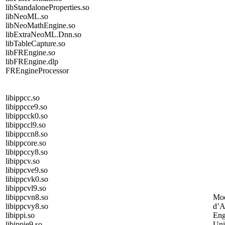
libStandaloneProperties.so
libNeoML.so
libNeoMathEngine.so
libExtraNeoML.Dnn.so
libTableCapture.so
libFREngine.so
libFREngine.dlp
FREngineProcessor
libippcc.so
libippcce9.so
libippcck0.so
libippccl9.so
libippccn8.so
libippcore.so
libippccy8.so
libippcv.so
libippcve9.so
libippcvk0.so
libippcvl9.so
libippcvn8.so
Mod
libippcvy8.so
d’
libippi.so
Eng
libippie9.so
Uni