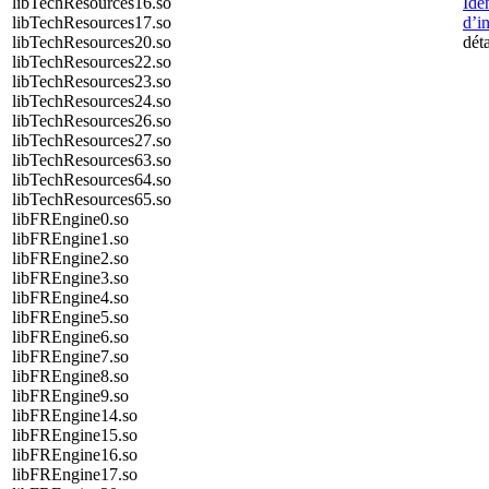
libTechResources16.so
Ide
libTechResources17.so
d’i
libTechResources20.so
déta
libTechResources22.so
libTechResources23.so
libTechResources24.so
libTechResources26.so
libTechResources27.so
libTechResources63.so
libTechResources64.so
libTechResources65.so
libFREngine0.so
libFREngine1.so
libFREngine2.so
libFREngine3.so
libFREngine4.so
libFREngine5.so
libFREngine6.so
libFREngine7.so
libFREngine8.so
libFREngine9.so
libFREngine14.so
libFREngine15.so
libFREngine16.so
libFREngine17.so