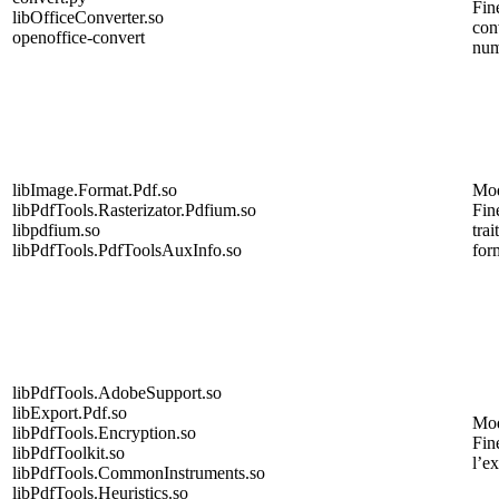
Fin
libOfficeConverter.so
con
openoffice-convert
num
libImage.Format.Pdf.so
Mo
libPdfTools.Rasterizator.Pdfium.so
Fin
libpdfium.so
trai
libPdfTools.PdfToolsAuxInfo.so
for
libPdfTools.AdobeSupport.so
libExport.Pdf.so
Mo
libPdfTools.Encryption.so
Fin
libPdfToolkit.so
l’e
libPdfTools.CommonInstruments.so
libPdfTools.Heuristics.so