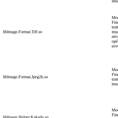
ima
Mo
Fin
trai
libImage.Format.Tiff.so
ima
néc
opé
av
Mo
Fin
libImage.Format.Jpeg2k.so
trai
ima
Mo
Fin
libImage.Helper.Kakadu.so