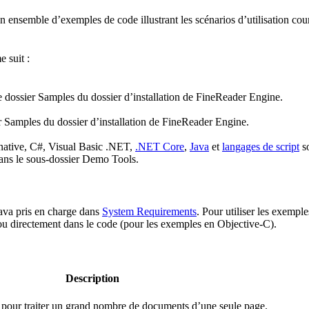
emble d’exemples de code illustrant les scénarios d’utilisation coura
 suit :
 dossier Samples du dossier d’installation de FineReader Engine.
 Samples du dossier d’installation de FineReader Engine.
ative, C#, Visual Basic .NET,
.NET Core
,
Java
et
langages de script
so
ns le sous-dossier Demo Tools.
Java pris en charge dans
System Requirements
. Pour utiliser les exempl
u directement dans le code (pour les exemples en Objective-C).
Description
pour traiter un grand nombre de documents d’une seule page.