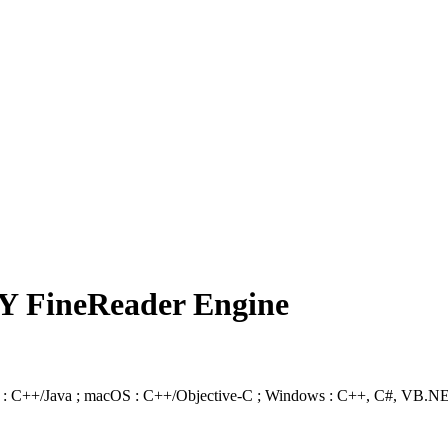
YY FineReader Engine
C++/Java ; macOS : C++/Objective-C ; Windows : C++, C#, VB.NET, .NE