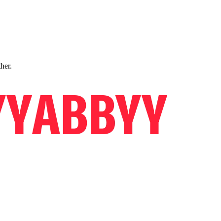
ther.