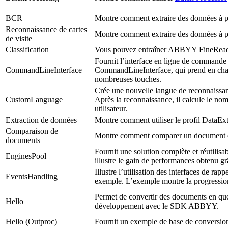
BCR
Montre comment extraire des données à par
Reconnaissance de cartes
Montre comment extraire des données à par
de visite
Classification
Vous pouvez entraîner ABBYY FineReader
Fournit l’interface en ligne de command
CommandLineInterface
CommandLineInterface, qui prend en cha
nombreuses touches.
Crée une nouvelle langue de reconnaissan
CustomLanguage
Après la reconnaissance, il calcule le no
utilisateur.
Extraction de données
Montre comment utiliser le profil DataExt
Comparaison de
Montre comment comparer un document o
documents
Fournit une solution complète et réutilis
EnginesPool
illustre le gain de performances obtenu gr
Illustre l’utilisation des interfaces de rapp
EventsHandling
exemple. L’exemple montre la progression 
Permet de convertir des documents en que
Hello
développement avec le SDK ABBYY.
Hello (Outproc)
Fournit un exemple de base de conversi