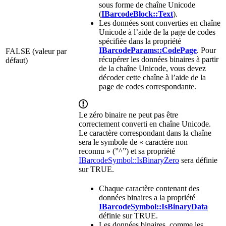
sous forme de chaîne Unicode
(
IBarcodeBlock::Text
).
Les données sont converties en chaîne
Unicode à l’aide de la page de codes
spécifiée dans la propriété
IBarcodeParams::CodePage
. Pour
FALSE (valeur par
récupérer les données binaires à partir
défaut)
de la chaîne Unicode, vous devez
décoder cette chaîne à l’aide de la
page de codes correspondante.
Le zéro binaire ne peut pas être
correctement converti en chaîne Unicode.
Le caractère correspondant dans la chaîne
sera le symbole de « caractère non
reconnu » (”^”) et sa propriété
IBarcodeSymbol::IsBinaryZero
sera définie
sur TRUE.
Chaque caractère contenant des
données binaires a la propriété
IBarcodeSymbol::IsBinaryData
définie sur TRUE.
Les données binaires, comme les