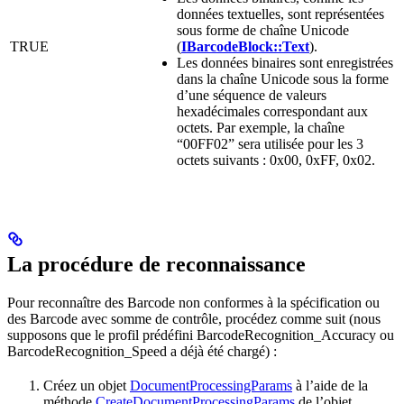
données textuelles, sont représentées
sous forme de chaîne Unicode
TRUE
(
IBarcodeBlock::Text
).
Les données binaires sont enregistrées
dans la chaîne Unicode sous la forme
d’une séquence de valeurs
hexadécimales correspondant aux
octets. Par exemple, la chaîne
“00FF02” sera utilisée pour les 3
octets suivants : 0x00, 0xFF, 0x02.
La procédure de reconnaissance
Pour reconnaître des Barcode non conformes à la spécification ou
des Barcode avec somme de contrôle, procédez comme suit (nous
supposons que le profil prédéfini BarcodeRecognition_Accuracy ou
BarcodeRecognition_Speed a déjà été chargé) :
Créez un objet
DocumentProcessingParams
à l’aide de la
méthode
CreateDocumentProcessingParams
de l’objet