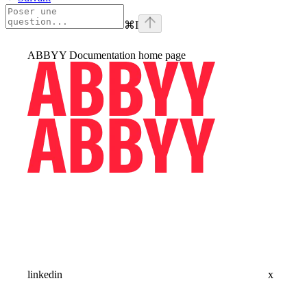
⌘
I
ABBYY Documentation
home page
linkedin
x