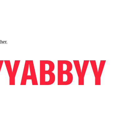
ther.