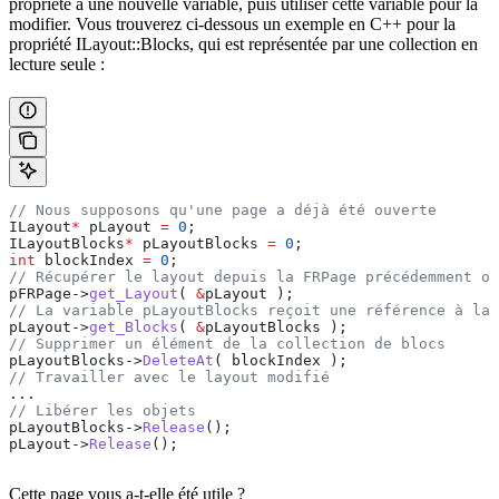
propriété à une nouvelle variable, puis utiliser cette variable pour la
modifier. Vous trouverez ci-dessous un exemple en C++ pour la
propriété ILayout::Blocks, qui est représentée par une collection en
lecture seule :
// Nous supposons qu'une page a déjà été ouverte
ILayout
*
 pLayout 
=
 0
;
ILayoutBlocks
*
 pLayoutBlocks 
=
 0
;
int
 blockIndex 
=
 0
;
// Récupérer le layout depuis la FRPage précédemment ou
pFRPage
->
get_Layout
( 
&
pLayout );
// La variable pLayoutBlocks reçoit une référence à la 
pLayout
->
get_Blocks
( 
&
pLayoutBlocks );
// Supprimer un élément de la collection de blocs
pLayoutBlocks
->
DeleteAt
( blockIndex );
// Travailler avec le layout modifié
...
// Libérer les objets
pLayoutBlocks
->
Release
();
pLayout
->
Release
();
Cette page vous a-t-elle été utile ?