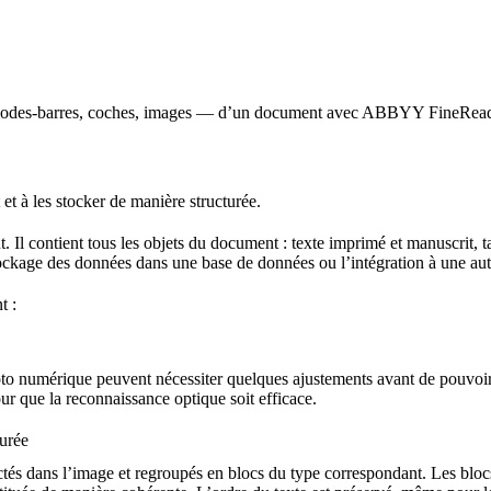
, codes-barres, coches, images — d’un document avec ABBYY FineReader
et à les stocker de manière structurée.
t. Il contient tous les objets du document : texte imprimé et manuscrit,
 stockage des données dans une base de données ou l’intégration à une aut
t :
oto numérique peuvent nécessiter quelques ajustements avant de pouvoir
ur que la reconnaissance optique soit efficace.
turée
tectés dans l’image et regroupés en blocs du type correspondant. Les blo