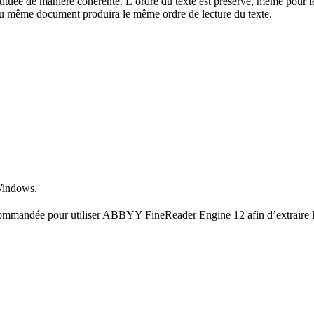
stituée de manière cohérente. L’ordre du texte est préservé, même pour 
du même document produira le même ordre de lecture du texte.
 Windows.
ecommandée pour utiliser ABBYY FineReader Engine 12 afin d’extraire 