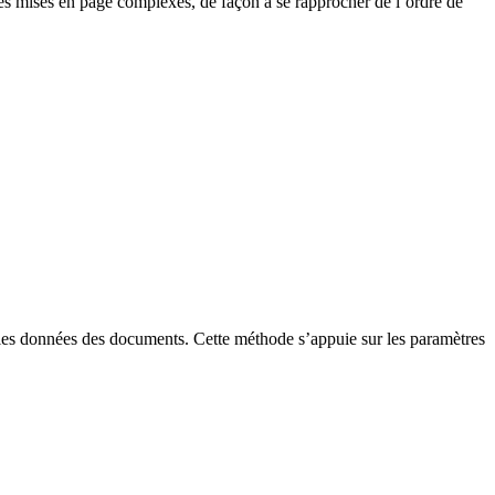
les mises en page complexes, de façon à se rapprocher de l’ordre de
les données des documents. Cette méthode s’appuie sur les paramètres