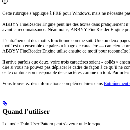
Cette rubrique s’applique à FRE pour Windows, mais ne nécessite pa
ABBYY FineReader Engine peut lire des textes dans pratiquement n’imp
avant la reconnaissance. Néanmoins, ABBYY FineReader Engine propose 
L’entraînement des motifs fonctionne comme suit. Une ou deux pages so
motif est un ensemble de paires « image de caractère — caractère corr
ABBYY FineReader Engine utilise ensuite ce motif pour reconnaître le
Il arrive parfois que deux, voire trois caractères soient « collés » en
dire si vous ne pouvez pas déplacer le cadre de façon à ce qu’il ne c
cette combinaison inséparable de caractères comme un tout. Parmi les 
Vous trouverez des informations complémentaires dans
Entraînement d
Quand l’utiliser
Le mode Train User Pattern peut s’avérer utile lorsque :