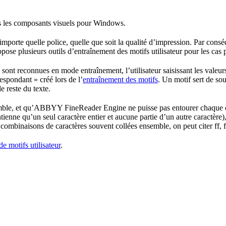
s les composants visuels pour Windows.
orte quelle police, quelle que soit la qualité d’impression. Par cons
plusieurs outils d’entraînement des motifs utilisateur pour les cas pa
nt reconnues en mode entraînement, l’utilisateur saisissant les valeur
espondant » créé lors de l’
entraînement des motifs
. Un motif sert de so
 reste du texte.
semble, et qu’ABBYY FineReader Engine ne puisse pas entourer chaque cara
ontienne qu’un seul caractère entier et aucune partie d’un autre carac
combinaisons de caractères souvent collées ensemble, on peut citer ff, 
e motifs utilisateur
.