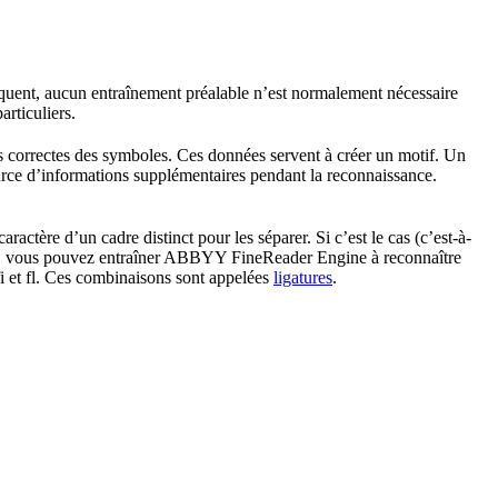
équent, aucun entraînement préalable n’est normalement nécessaire
rticuliers.
s correctes des symboles. Ces données servent à créer un motif. Un
urce d’informations supplémentaires pendant la reconnaissance.
ctère d’un cadre distinct pour les séparer. Si c’est le cas (c’est-à-
tère), vous pouvez entraîner ABBYY FineReader Engine à reconnaître
fi et fl. Ces combinaisons sont appelées
ligatures
.