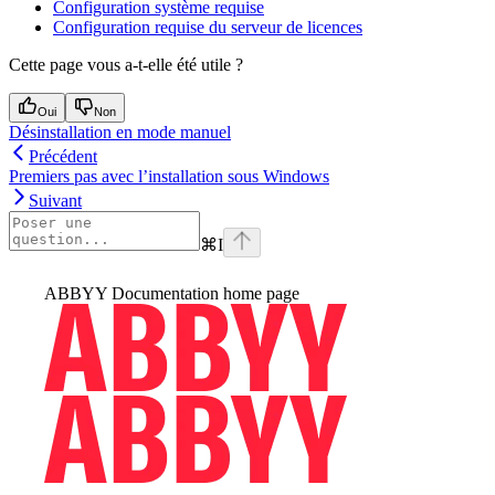
Configuration système requise
Configuration requise du serveur de licences
Cette page vous a-t-elle été utile ?
Oui
Non
Désinstallation en mode manuel
Précédent
Premiers pas avec l’installation sous Windows
Suivant
⌘
I
ABBYY Documentation
home page