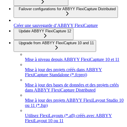
Failover configurations for ABBYY FlexiCapture Distributed
Créer une sauvegarde d’ABBYY FlexiCapture
Update ABBYY FlexiCapture 12
Upgrade from ABBYY FlexiCapture 10 and 11
Mise à niveau depuis ABBYY FlexiCapture 10 et 11
Mise à jour des projets créés dans ABBYY
FlexiCapture Standalone (*.fcproj)
Mise à jour des bases de données et des projets créés
dans ABBYY FlexiCapture Distributed
Mise à jour des projets ABBYY FlexiLayout Studio 10
ou 11 (*.fsp)
Utilisez FlexiLayouts (*.afl) créés avec ABBYY
FlexiLayout 10 ou 11