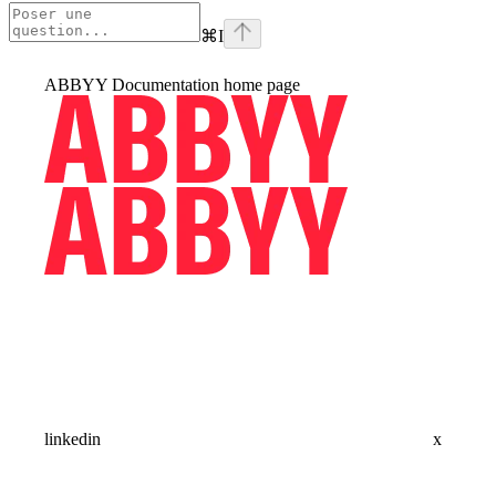
⌘
I
ABBYY Documentation
home page
linkedin
x