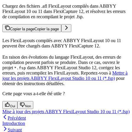
Chargez des fichiers .afl FlexiLayout compilés dans ABBYY
FlexiLayout 10 ou 11 dans FlexiCapture 12, et résolvez les erreurs
de compilation en recompilant le projet .fsp.
Copier la page
Copier la page
Les FlexiLayouts compilés avec ABBYY FlexiLayout 10 ou 11
peuvent être chargés dans ABBYY FlexiCapture 12.
En raison des évolutions du langage FlexiLayout, des erreurs de
compilation peuvent parfois se produire. Dans ce cas, ouvrez le
projet
dans ABBYY FlexiLayout Studio 12, corrigez les
*.fsp
erreurs, puis recompilez les FlexiLayouts. Reportez-vous à
Mettre à
jour les projets ABBYY FlexiLayout Studio 10 ou 11 (*.fsp)
pour
obtenir des instructions détaillées.
Cette page vous a-t-elle été utile ?
Oui
Non
Mise à jour des projets ABBYY FlexiLayout Studio 10 ou 11 (*.fsp)
Précédent
Introduction
Suivant