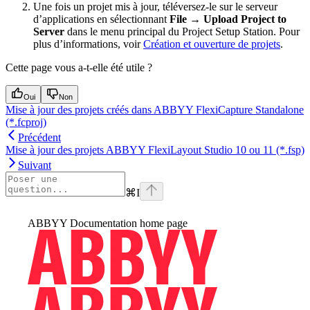
Une fois un projet mis à jour, téléversez-le sur le serveur
d’applications en sélectionnant
File → Upload Project to
Server
dans le menu principal du Project Setup Station. Pour
plus d’informations, voir
Création et ouverture de projets
.
Cette page vous a-t-elle été utile ?
Oui
Non
Mise à jour des projets créés dans ABBYY FlexiCapture Standalone
(*.fcproj)
Précédent
Mise à jour des projets ABBYY FlexiLayout Studio 10 ou 11 (*.fsp)
Suivant
⌘
I
ABBYY Documentation
home page