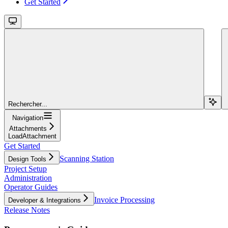
Get Started
Rechercher...
Navigation
Attachments
LoadAttachment
Get Started
Scanning Station
Design Tools
Project Setup
Administration
Operator Guides
Invoice Processing
Developer & Integrations
Release Notes