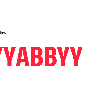
ther.