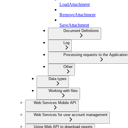
LoadAttachment
RemoveAttachment
SaveAttachment
Document Definitions
Log
Processing requests to the Application
Other
Data types
Working with files
Web Services Mobile API
Web Services for user account management
Using Web API to download reports