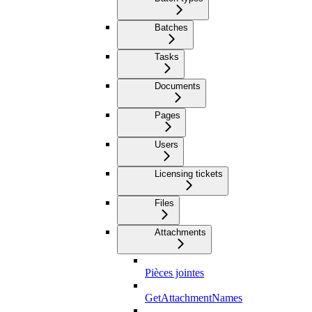
Batches
Tasks
Documents
Pages
Users
Licensing tickets
Files
Attachments
Pièces jointes
GetAttachmentNames