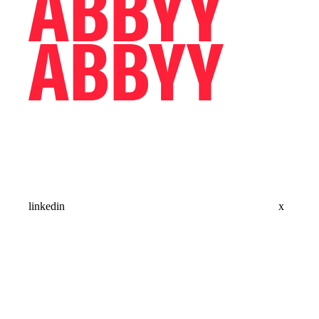
linkedin
x