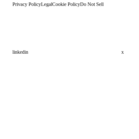
Privacy Policy
Legal
Cookie Policy
Do Not Sell
linkedin
x
Assistant