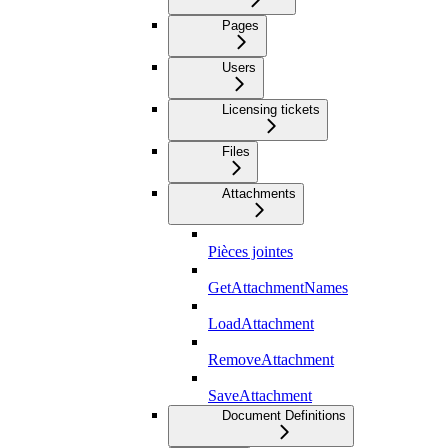
Pages
Users
Licensing tickets
Files
Attachments
Pièces jointes
GetAttachmentNames
LoadAttachment
RemoveAttachment
SaveAttachment
Document Definitions