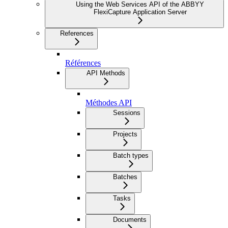
Using the Web Services API of the ABBYY
FlexiCapture Application Server
References
Références
API Methods
Méthodes API
Sessions
Projects
Batch types
Batches
Tasks
Documents