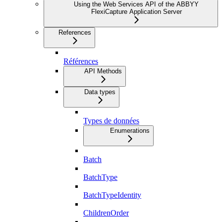
Using the Web Services API of the ABBYY
FlexiCapture Application Server
References
Références
API Methods
Data types
Types de données
Enumerations
Batch
BatchType
BatchTypeIdentity
ChildrenOrder