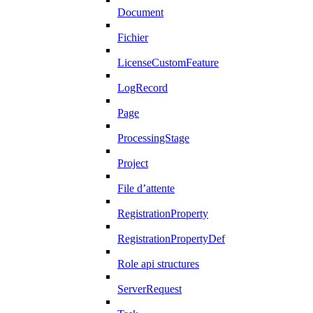
Document
Fichier
LicenseCustomFeature
LogRecord
Page
ProcessingStage
Project
File d’attente
RegistrationProperty
RegistrationPropertyDef
Role api structures
ServerRequest