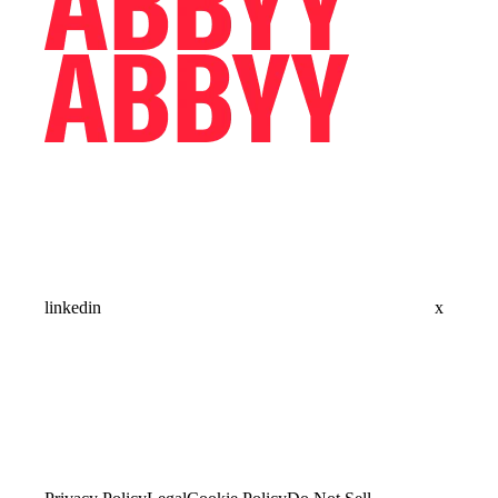
linkedin
x