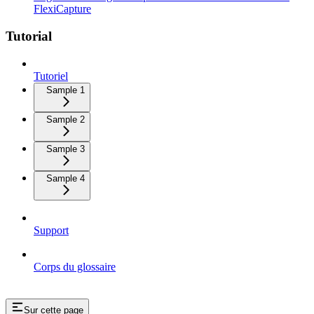
FlexiCapture
Tutorial
Tutoriel
Sample 1
Sample 2
Sample 3
Sample 4
Support
Corps du glossaire
Sur cette page