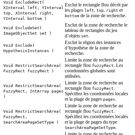
Void ExcludeRect(
Exclut le rectangle flou décrit par
XInterval left, YInterval
les plages
,
,
et
left
top
right
top, XInterval right,
de la zone de recherche.
bottom
YInterval bottom )
Exclut de la zone de recherche le
Void ExcludeSet(
tableau de rectangles du jeu
ImageObjectSet set )
d’objets
.
set
Exclut la région des instances
Void Exclude(
d’hypothèse de la zone de
HypothesisInstances )
recherche.
Limite la zone de recherche au
rectangle flou
. Les
Void RestrictSearchArea(
fuzzyRect
coordonnées globales sont
FuzzyRect fuzzyRect )
utilisées.
Limite la zone de recherche au
Void RestrictSearchArea(
rectangle flou
.
fuzzyRect
FuzzyRect, IntArray pages
Spécifiez les coordonnées locales
)
et la plage de pages
.
pages
Limite la zone de recherche au
rectangle flou
.
Void RestrictSearchArea(
fuzzyRect
Spécifiez les coordonnées locales
FuzzyRect,
et la plage de pages du type
SearchAreaPageSetType )
.
SearchAreaPageSetType
Limite la zone de recherche au