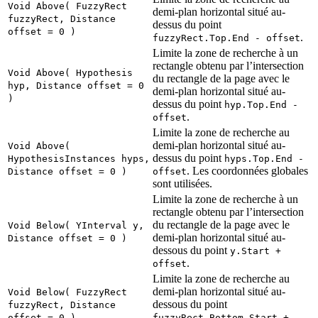
Void Above( FuzzyRect
demi-plan horizontal situé au-
fuzzyRect, Distance
dessus du point
offset = 0 )
.
fuzzyRect.Top.End - offset
Limite la zone de recherche à un
rectangle obtenu par l’intersection
Void Above( Hypothesis
du rectangle de la page avec le
hyp, Distance offset = 0
demi-plan horizontal situé au-
)
dessus du point
hyp.Top.End -
.
offset
Limite la zone de recherche au
demi-plan horizontal situé au-
Void Above(
dessus du point
HypothesisInstances hyps,
hyps.Top.End -
. Les coordonnées globales
Distance offset = 0 )
offset
sont utilisées.
Limite la zone de recherche à un
rectangle obtenu par l’intersection
du rectangle de la page avec le
Void Below( YInterval y,
demi-plan horizontal situé au-
Distance offset = 0 )
dessous du point
y.Start +
.
offset
Limite la zone de recherche au
demi-plan horizontal situé au-
Void Below( FuzzyRect
dessous du point
fuzzyRect, Distance
offset = 0 )
fuzzyRect.Bottom.Start +