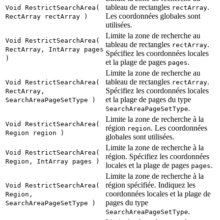
tableau de rectangles
.
Void RestrictSearchArea(
rectArray
Les coordonnées globales sont
RectArray rectArray )
utilisées.
Limite la zone de recherche au
Void RestrictSearchArea(
tableau de rectangles
.
rectArray
RectArray, IntArray pages
Spécifiez les coordonnées locales
)
et la plage de pages
.
pages
Limite la zone de recherche au
tableau de rectangles
.
Void RestrictSearchArea(
rectArray
Spécifiez les coordonnées locales
RectArray,
et la plage de pages du type
SearchAreaPageSetType )
.
SearchAreaPageSetType
Limite la zone de recherche à la
Void RestrictSearchArea(
région
. Les coordonnées
region
Region region )
globales sont utilisées.
Limite la zone de recherche à la
Void RestrictSearchArea(
région. Spécifiez les coordonnées
Region, IntArray pages )
locales et la plage de pages
.
pages
Limite la zone de recherche à la
région spécifiée. Indiquez les
Void RestrictSearchArea(
coordonnées locales et la plage de
Region,
pages du type
SearchAreaPageSetType )
.
SearchAreaPageSetType