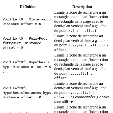
Définition
Description
Limite la zone de recherche à un
rectangle obtenu par l’intersection
Void LeftOf( XInterval x,
du rectangle de la page avec le
Distance offset = 0 )
demi-plan vertical situé à gauche
du point
.
x.End - offset
Limite la zone de recherche au
Void LeftOf( FuzzyRect
demi-plan vertical situé à gauche
fuzzyRect, Distance
du point
fuzzyRect.Left.End -
offset = 0 )
.
offset
Limite la zone de recherche à un
rectangle obtenu par l’intersection
Void LeftOf( Hypothesis
du rectangle de la page avec le
hyp, Distance offset = 0
demi-plan vertical situé à gauche
)
du point
hyp.Left.End -
.
offset
Limite la zone de recherche au
demi-plan vertical situé à gauche
Void LeftOf(
du point
HypothesisInstances hyps,
hyps.Left.End -
. Les coordonnées globales
Distance offset = 0 )
offset
sont utilisées.
Limite la zone de recherche à un
rectangle obtenu par l’intersection