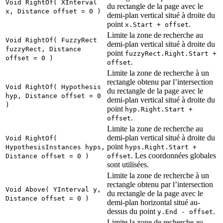
Void RightOf( XInterval
du rectangle de la page avec le
x, Distance offset = 0 )
demi-plan vertical situé à droite du
point
.
x.Start + offset
Limite la zone de recherche au
Void RightOf( FuzzyRect
demi-plan vertical situé à droite du
fuzzyRect, Distance
point
fuzzyRect.Right.Start +
offset = 0 )
.
offset
Limite la zone de recherche à un
rectangle obtenu par l’intersection
Void RightOf( Hypothesis
du rectangle de la page avec le
hyp, Distance offset = 0
demi-plan vertical situé à droite du
)
point
hyp.Right.Start +
.
offset
Limite la zone de recherche au
demi-plan vertical situé à droite du
Void RightOf(
point
HypothesisInstances hyps,
hyps.Right.Start +
. Les coordonnées globales
Distance offset = 0 )
offset
sont utilisées.
Limite la zone de recherche à un
rectangle obtenu par l’intersection
Void Above( YInterval y,
du rectangle de la page avec le
Distance offset = 0 )
demi-plan horizontal situé au-
dessus du point
.
y.End - offset
Limite la zone de recherche au