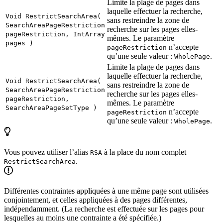
Limite la plage de pages dans
laquelle effectuer la recherche,
Void RestrictSearchArea(
sans restreindre la zone de
SearchAreaPageRestriction
recherche sur les pages elles-
pageRestriction, IntArray
mêmes. Le paramètre
pages )
n’accepte
pageRestriction
qu’une seule valeur :
.
WholePage
Limite la plage de pages dans
laquelle effectuer la recherche,
Void RestrictSearchArea(
sans restreindre la zone de
SearchAreaPageRestriction
recherche sur les pages elles-
pageRestriction,
mêmes. Le paramètre
SearchAreaPageSetType )
n’accepte
pageRestriction
qu’une seule valeur :
.
WholePage
Vous pouvez utiliser l’alias
à la place du nom complet
RSA
.
RestrictSearchArea
Différentes contraintes appliquées à une même page sont utilisées
conjointement, et celles appliquées à des pages différentes,
indépendamment. (La recherche est effectuée sur les pages pour
lesquelles au moins une contrainte a été spécifiée.)