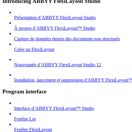
Introducing ABBYY FlexiLayout Studio
Présentation d’ABBYY FlexiLayout Studio
À propos d’ABBYY FlexiLayout™ Studio
Capture de données depuis des documents non structurés
Créer un FlexiLayout
Nouveautés d’ABBYY FlexiLayout Studio 12
Installation, lancement et suppression d'ABBYY FlexiLayout
Program interface
Interface d’ABBYY FlexiLayout™ Studio
Fenêtre Lot
Fenêtre FlexiLayout