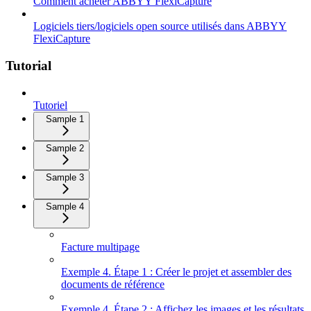
Comment acheter ABBYY FlexiCapture
Logiciels tiers/logiciels open source utilisés dans ABBYY
FlexiCapture
Tutorial
Tutoriel
Sample 1
Sample 2
Sample 3
Sample 4
Facture multipage
Exemple 4. Étape 1 : Créer le projet et assembler des
documents de référence
Exemple 4. Étape 2 : Affichez les images et les résultats