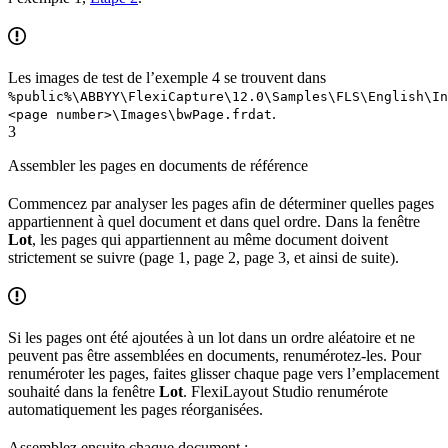
Les images de test de l’exemple 4 se trouvent dans
%public%\ABBYY\FlexiCapture\12.0\Samples\FLS\English\I
.
<page number>\Images\bwPage.frdat
3
Assembler les pages en documents de référence
Commencez par analyser les pages afin de déterminer quelles pages
appartiennent à quel document et dans quel ordre. Dans la fenêtre
Lot
, les pages qui appartiennent au même document doivent
strictement se suivre (page 1, page 2, page 3, et ainsi de suite).
Si les pages ont été ajoutées à un lot dans un ordre aléatoire et ne
peuvent pas être assemblées en documents, renumérotez-les. Pour
renuméroter les pages, faites glisser chaque page vers l’emplacement
souhaité dans la fenêtre
Lot
. FlexiLayout Studio renumérote
automatiquement les pages réorganisées.
Assemblez ensuite chaque document :