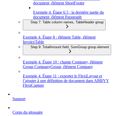
document, élément ShortFooter
Exemple 4. Étape 6.5 : la dernière partie du
document, élément Paragraph
Step 7: Table column names, TableHeader group
Exemple 4. Étape 8 : élément Table, élément
InvoiceTable
Step 9: TotalAmount field, SumGroup group element
Exemple 4. Étape 10 : champ Company, élément
Group CompanyGroup, élément Company
Exemple 4. Étape 11 : exporter le FlexiLayout et
l’ajouter à une définition de document dans ABBYY
FlexiCapture
Support
Corps du glossaire