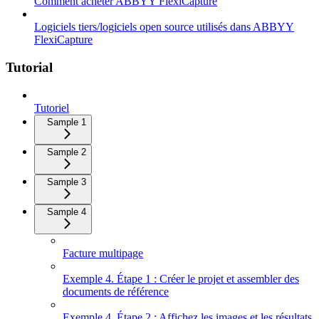
Comment acheter ABBYY FlexiCapture
Logiciels tiers/logiciels open source utilisés dans ABBYY
FlexiCapture
Tutorial
Tutoriel
Sample 1
Sample 2
Sample 3
Sample 4
Facture multipage
Exemple 4. Étape 1 : Créer le projet et assembler des
documents de référence
Exemple 4. Étape 2 : Affichez les images et les résultats