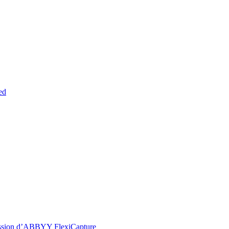
ed
ression d’ABBYY FlexiCapture