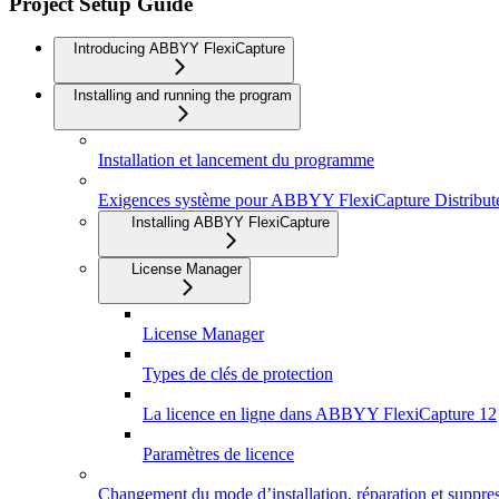
Project Setup Guide
Introducing ABBYY FlexiCapture
Installing and running the program
Installation et lancement du programme
Exigences système pour ABBYY FlexiCapture Distribut
Installing ABBYY FlexiCapture
License Manager
License Manager
Types de clés de protection
La licence en ligne dans ABBYY FlexiCapture 12
Paramètres de licence
Changement du mode d’installation, réparation et supp