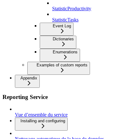
StatisticProductivity
StatisticTasks
Event Log
Dictionaries
Enumerations
Examples of custom reports
Appendix
Reporting Service
Vue d’ensemble du service
Installing and configuring
Nettoyage automatique de la base de données