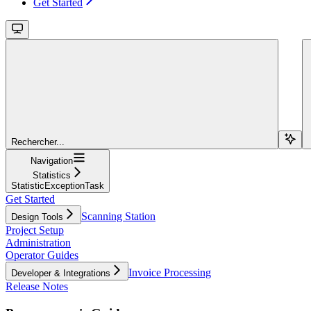
Get Started
Rechercher...
Navigation
Statistics
StatisticExceptionTask
Get Started
Scanning Station
Design Tools
Project Setup
Administration
Operator Guides
Invoice Processing
Developer & Integrations
Release Notes