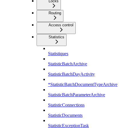
Locks
Routing
Access control
Statistics
Statistiques
StatisticBatchArchive
StatisticBatchDayActivity
*StatisticBatchDocumentTypeArchive
StatisticBatchParameterArchive
StatisticConnections
StatisticDocuments
StatisticExceptionTask