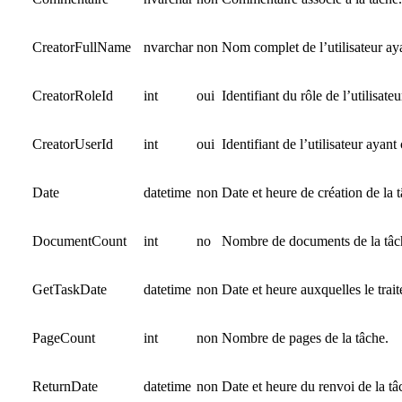
CreatorFullName
nvarchar
non
Nom complet de l’utilisateur aya
CreatorRoleId
int
oui
Identifiant du rôle de l’utilisate
CreatorUserId
int
oui
Identifiant de l’utilisateur ayant 
Date
datetime
non
Date et heure de création de la 
DocumentCount
int
no
Nombre de documents de la tâc
GetTaskDate
datetime
non
Date et heure auxquelles le tra
PageCount
int
non
Nombre de pages de la tâche.
ReturnDate
datetime
non
Date et heure du renvoi de la tâ