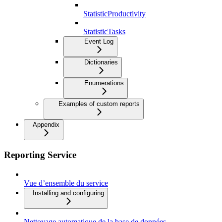
StatisticProductivity
StatisticTasks
Event Log
Dictionaries
Enumerations
Examples of custom reports
Appendix
Reporting Service
Vue d’ensemble du service
Installing and configuring
Nettoyage automatique de la base de données