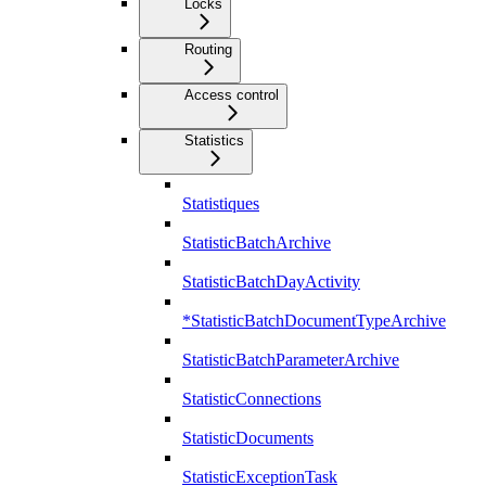
Locks
Routing
Access control
Statistics
Statistiques
StatisticBatchArchive
StatisticBatchDayActivity
*StatisticBatchDocumentTypeArchive
StatisticBatchParameterArchive
StatisticConnections
StatisticDocuments
StatisticExceptionTask