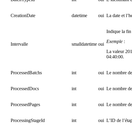
CreationDate
datetime
oui
La date et l’h
Indique la fi
Exemple
:
Intervalle
smalldatetime
oui
La valeur 201
04:40:00.
ProcessedBatchs
int
oui
Le nombre de l
ProcessedDocs
int
oui
Le nombre de 
ProcessedPages
int
oui
Le nombre de 
ProcessingStageId
int
oui
L’ID de l’éta