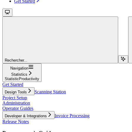
Get Started
Rechercher...
Navigation
Statistics
StatisticProductivity
Get Started
Scanning Station
Design Tools
Project Setup
Administration
Operator Guides
Invoice Processing
Developer & Integrations
Release Notes