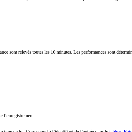
ance sont relevés toutes les 10 minutes. Les performances sont déterminé
de l’enregistrement.
du type de lot. Correspond à l’identifiant de l’entrée dans le
tableau Bat