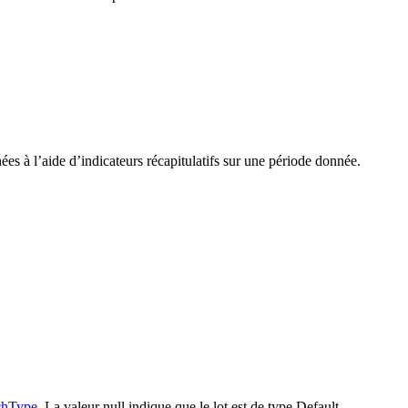
es à l’aide d’indicateurs récapitulatifs sur une période donnée.
chType
. La valeur null indique que le lot est de type Default.