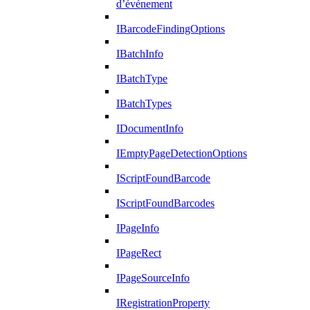
d’événement
IBarcodeFindingOptions
IBatchInfo
IBatchType
IBatchTypes
IDocumentInfo
IEmptyPageDetectionOptions
IScriptFoundBarcode
IScriptFoundBarcodes
IPageInfo
IPageRect
IPageSourceInfo
IRegistrationProperty