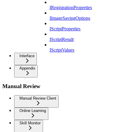
IRegistrationProperties
IImageSavingOptions
IScriptProperties
IScriptResult
IScriptValues
Interface
Appendix
Manual Review
Manual Review Client
Online Learning
Skill Monitor