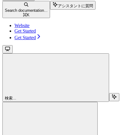
アシスタントに質問
Search documentation...
⌘
K
Website
Get Started
Get Started
検索...