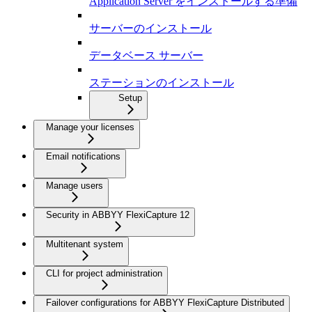
Application Server をインストールする準備
サーバーのインストール
データベース サーバー
ステーションのインストール
Setup
Manage your licenses
Email notifications
Manage users
Security in ABBYY FlexiCapture 12
Multitenant system
CLI for project administration
Failover configurations for ABBYY FlexiCapture Distributed