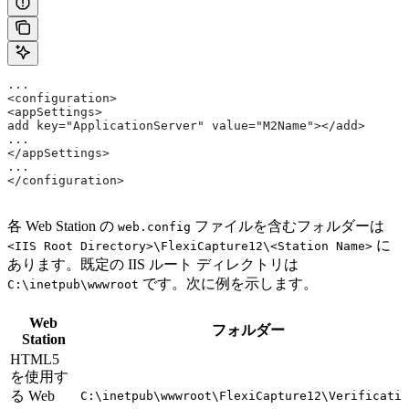
...
<configuration>
<appSettings>
add key="ApplicationServer" value="M2Name"></add>
...
</appSettings>
...
</configuration>
各 Web Station の
ファイルを含むフォルダーは
web.config
に
<IIS Root Directory>\FlexiCapture12\<Station Name>
あります。既定の IIS ルート ディレクトリは
です。次に例を示します。
C:\inetpub\wwwroot
Web
フォルダー
Station
HTML5
を使用す
る Web
C:\inetpub\wwwroot\FlexiCapture12\Verificatio