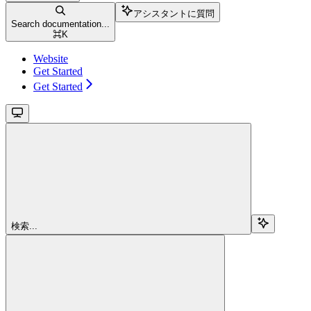
アシスタントに質問
Search documentation...
⌘
K
Website
Get Started
Get Started
検索...