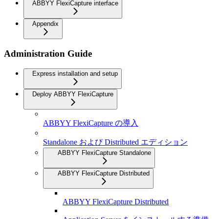
ABBYY FlexiCapture interface
Appendix
Administration Guide
Express installation and setup
Deploy ABBYY FlexiCapture
ABBYY FlexiCapture の導入
Standalone および Distributed エディション
ABBYY FlexiCapture Standalone
ABBYY FlexiCapture Distributed
ABBYY FlexiCapture Distributed