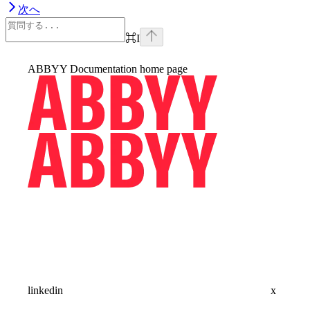
次へ
⌘
I
ABBYY Documentation
home page
linkedin
x