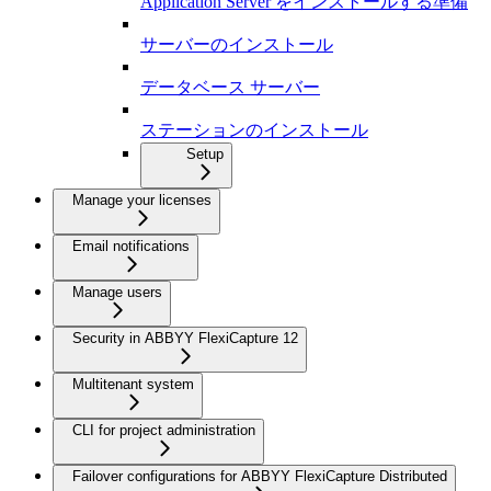
Application Server をインストールする準備
サーバーのインストール
データベース サーバー
ステーションのインストール
Setup
Manage your licenses
Email notifications
Manage users
Security in ABBYY FlexiCapture 12
Multitenant system
CLI for project administration
Failover configurations for ABBYY FlexiCapture Distributed