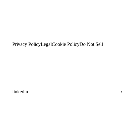
Privacy Policy
Legal
Cookie Policy
Do Not Sell
linkedin
x