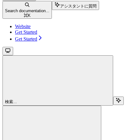
アシスタントに質問
Search documentation...
⌘
K
Website
Get Started
Get Started
検索...