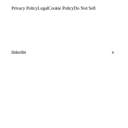
Privacy Policy
Legal
Cookie Policy
Do Not Sell
linkedin
x
Assistant