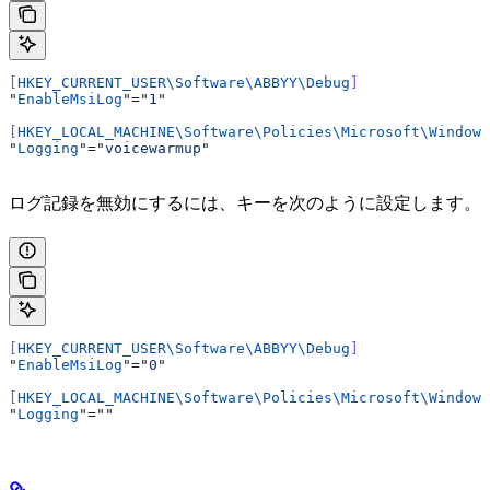
[
HKEY_CURRENT_USER\Software\ABBYY\Debug
]
"
EnableMsiLog
"="
1
"
[
HKEY_LOCAL_MACHINE\Software\Policies\Microsoft\Windows
"
Logging
"="
voicewarmup
"
ログ記録を無効にするには、キーを次のように設定します。
[
HKEY_CURRENT_USER\Software\ABBYY\Debug
]
"
EnableMsiLog
"="
0
"
[
HKEY_LOCAL_MACHINE\Software\Policies\Microsoft\Windows
"
Logging
"=""