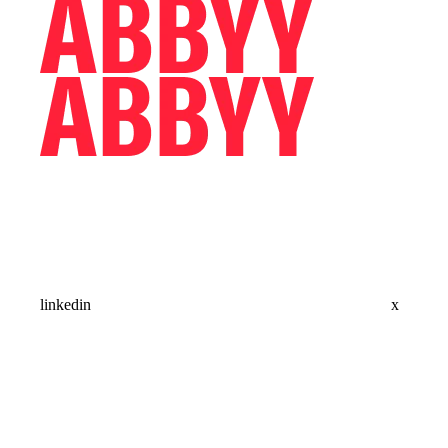
linkedin
x