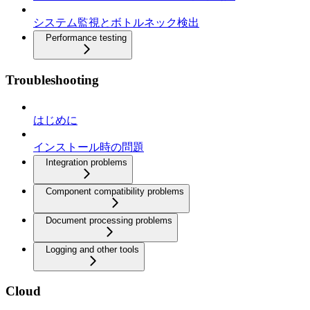
システム監視とボトルネック検出
Performance testing
Troubleshooting
はじめに
インストール時の問題
Integration problems
Component compatibility problems
Document processing problems
Logging and other tools
Cloud