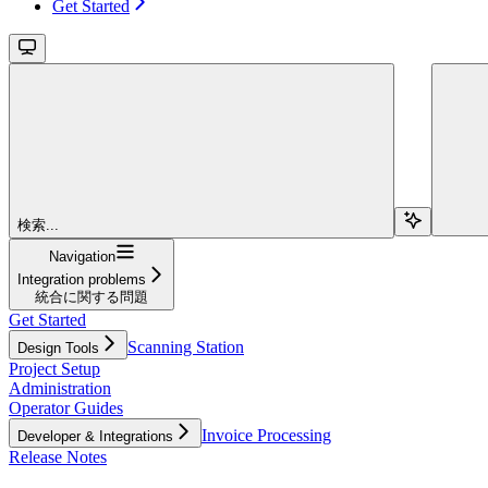
Get Started
検索...
Navigation
Integration problems
統合に関する問題
Get Started
Scanning Station
Design Tools
Project Setup
Administration
Operator Guides
Invoice Processing
Developer & Integrations
Release Notes