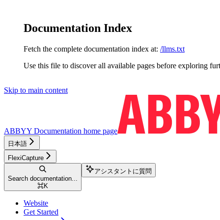
Documentation Index
Fetch the complete documentation index at:
/llms.txt
Use this file to discover all available pages before exploring fur
Skip to main content
ABBYY Documentation
home page
日本語
FlexiCapture
アシスタントに質問
Search documentation...
⌘
K
Website
Get Started