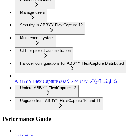
Manage users
Security in ABBYY FlexiCapture 12
Multitenant system
CLI for project administration
Failover configurations for ABBYY FlexiCapture Distributed
ABBYY FlexiCapture のバックアップを作成する
Update ABBYY FlexiCapture 12
Upgrade from ABBYY FlexiCapture 10 and 11
Performance Guide