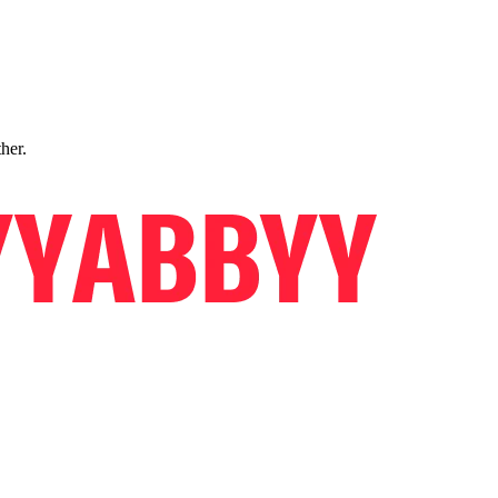
ther.