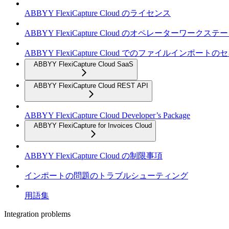
ABBYY FlexiCapture Cloud のライセンス
ABBYY FlexiCapture Cloud のオペレーターワークス
ABBYY FlexiCapture Cloud でのファイルインポー
ABBYY FlexiCapture Cloud SaaS
ABBYY FlexiCapture Cloud REST API
ABBYY FlexiCapture Cloud Developer’s Package
ABBYY FlexiCapture for Invoices Cloud
ABBYY FlexiCapture Cloud の制限事項
インポートの問題のトラブルシューティング
用語集
Integration problems