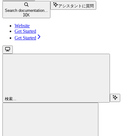
アシスタントに質問
Search documentation...
⌘
K
Website
Get Started
Get Started
検索...