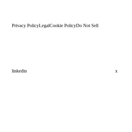
Privacy Policy
Legal
Cookie Policy
Do Not Sell
linkedin
x