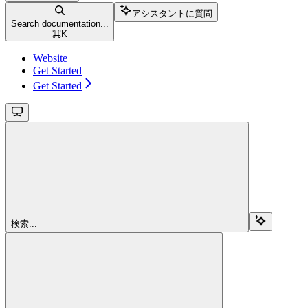
アシスタントに質問
Search documentation...
⌘
K
Website
Get Started
Get Started
検索...