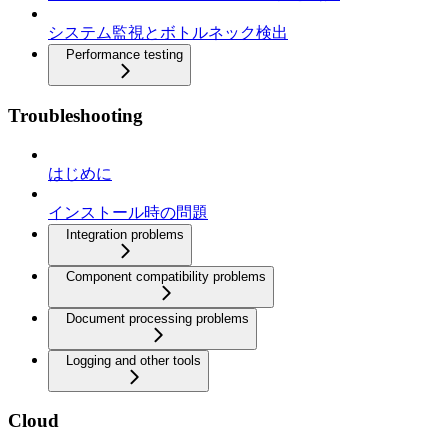
システム監視とボトルネック検出
Performance testing
Troubleshooting
はじめに
インストール時の問題
Integration problems
Component compatibility problems
Document processing problems
Logging and other tools
Cloud