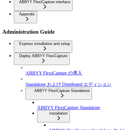
ABBYY FlexiCapture interface
Appendix
Administration Guide
Express installation and setup
Deploy ABBYY FlexiCapture
ABBYY FlexiCapture の導入
Standalone および Distributed エディション
ABBYY FlexiCapture Standalone
ABBYY FlexiCapture Standalone
Installation