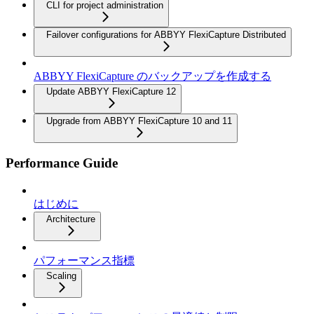
CLI for project administration
Failover configurations for ABBYY FlexiCapture Distributed
ABBYY FlexiCapture のバックアップを作成する
Update ABBYY FlexiCapture 12
Upgrade from ABBYY FlexiCapture 10 and 11
Performance Guide
はじめに
Architecture
パフォーマンス指標
Scaling