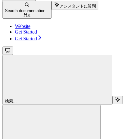
アシスタントに質問
Search documentation...
⌘
K
Website
Get Started
Get Started
検索...