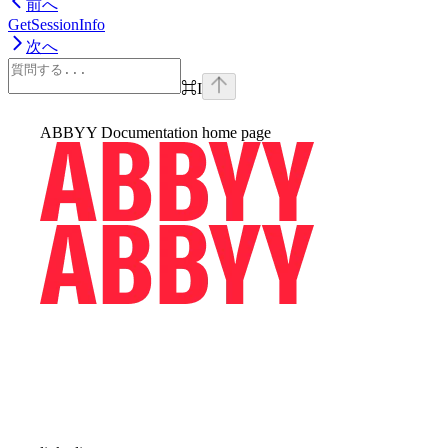
前へ
GetSessionInfo
次へ
⌘
I
ABBYY Documentation
home page