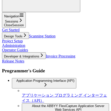
Navigation
Sessions
CloseSession
Get Started
Scanning Station
Design Tools
Project Setup
Administration
Operator Guides
Invoice Processing
Developer & Integrations
Release Notes
Programmer's Guide
Application Programming Interface (API)
アプリケーション プログラミング インターフェ
イス（API）
About the ABBYY FlexiCapture Application Server
Web Services API