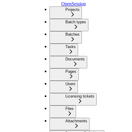
OpenSession
Projects
Batch types
Batches
Tasks
Documents
Pages
Users
Licensing tickets
Files
Attachments