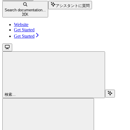
アシスタントに質問
Search documentation...
⌘
K
Website
Get Started
Get Started
検索...