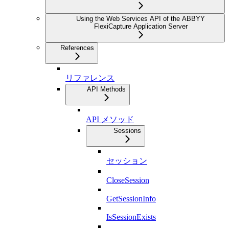
Using the Web Services API of the ABBYY
FlexiCapture Application Server
References
リファレンス
API Methods
API メソッド
Sessions
セッション
CloseSession
GetSessionInfo
IsSessionExists