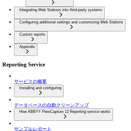
Integrating Web Stations into third-party systems
Configuring additional settings and customizing Web Stations
Custom reports
Appendix
Reporting Service
サービスの概要
Installing and configuring
データベースの自動クリーンアップ
How ABBYY FlexiCapture 12 Reporting service works
サンプルレポート