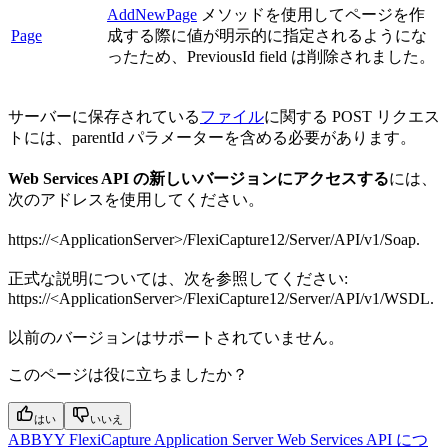
AddNewPage
メソッドを使用してページを作
Page
成する際に値が明示的に指定されるようにな
ったため、PreviousId field は削除されました。
サーバーに保存されている
ファイル
に関する POST リクエス
トには、parentId パラメーターを含める必要があります。
Web Services API の新しいバージョンにアクセスする
には、
次のアドレスを使用してください。
https://<ApplicationServer>/FlexiCapture12/Server/API/v1/Soap.
正式な説明については、次を参照してください:
https://<ApplicationServer>/FlexiCapture12/Server/API/v1/WSDL.
以前のバージョンはサポートされていません。
このページは役に立ちましたか？
はい
いいえ
ABBYY FlexiCapture Application Server Web Services API につ