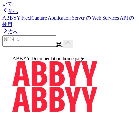
いて
前へ
ABBYY FlexiCapture Application Server の Web Services API の
使用
次へ
⌘
I
ABBYY Documentation
home page