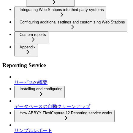
Integrating Web Stations into third-party systems
Configuring additional settings and customizing Web Stations
Custom reports
Appendix
Reporting Service
サービスの概要
Installing and configuring
データベースの自動クリーンアップ
How ABBYY FlexiCapture 12 Reporting service works
サンプルレポート