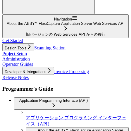
Navigation
About the ABBYY FlexiCapture Application Server Web Services API
旧バージョンの Web Services API からの移行
Get Started
Scanning Station
Design Tools
Project Setup
Administration
Operator Guides
Invoice Processing
Developer & Integrations
Release Notes
Programmer's Guide
Application Programming Interface (API)
アプリケーション プログラミング インターフェ
イス（API）
About the ABBYY FlexiCapture Application Server