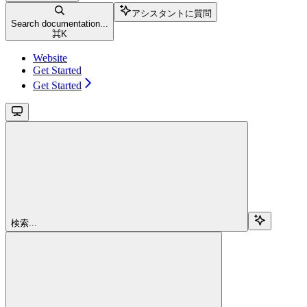
アシスタントに質問
Search documentation...
⌘
K
Website
Get Started
Get Started
検索...