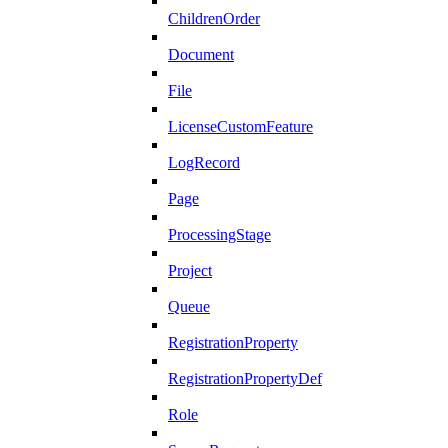
ChildrenOrder
Document
File
LicenseCustomFeature
LogRecord
Page
ProcessingStage
Project
Queue
RegistrationProperty
RegistrationPropertyDef
Role