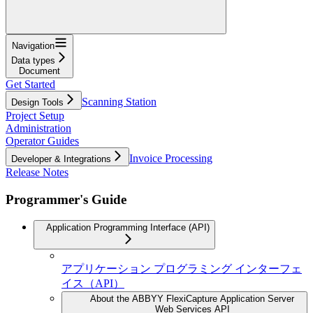
Navigation
Data types
Document
Get Started
Scanning Station
Design Tools
Project Setup
Administration
Operator Guides
Invoice Processing
Developer & Integrations
Release Notes
Programmer's Guide
Application Programming Interface (API)
アプリケーション プログラミング インターフェ
イス（API）
About the ABBYY FlexiCapture Application Server
Web Services API