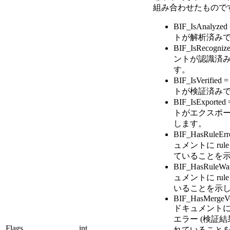
組み合わせたもので
BIF_IsAnaly
トが解析済み
BIF_IsRecogn
ントが認識済
す。
BIF_IsVerifi
トが検証済み
BIF_IsExport
トがエクスポ
します。
BIF_HasRuleEr
ュメントに ru
ていることを
BIF_HasRuleWar
ュメントに ru
いることを示
BIF_HasMergeVer
ドキュメント
エラー (検証結
Flags
int
れていること