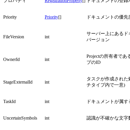
プロパティ
RegistrationProperty
[]
ドキュメントの登録
Priority
Priority
[]
ドキュメントの優先
サーバー上にあるド
FileVersion
int
バージョン
Projectの所有者
OwnerId
int
プのID
タスクが作成された処
StageExternalId
int
チタイプ内で一意)
TaskId
int
ドキュメントが属する
UncertainSymbols
int
認識が不確かな文字