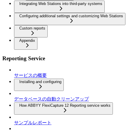
Integrating Web Stations into third-party systems
Configuring additional settings and customizing Web Stations
Custom reports
Appendix
Reporting Service
サービスの概要
Installing and configuring
データベースの自動クリーンアップ
How ABBYY FlexiCapture 12 Reporting service works
サンプルレポート