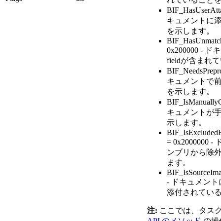
BIF_HasUserAtt
キュメントに
を示します。
BIF_HasUnmatch
0x200000 
fieldが含ま
BIF_NeedsPrepro
キュメントで
を示します。
BIF_IsManuallyC
キュメントが
示します。
BIF_IsExcluded
= 0x200000
ンブリから除
ます。
BIF_IsSourceIm
- ドキュメン
添付されてい
注:
ここでは、タス
API のメソッド
の操