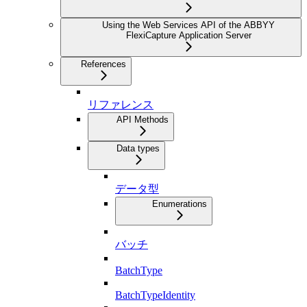
Using the Web Services API of the ABBYY
FlexiCapture Application Server
References
リファレンス
API Methods
Data types
データ型
Enumerations
バッチ
BatchType
BatchTypeIdentity