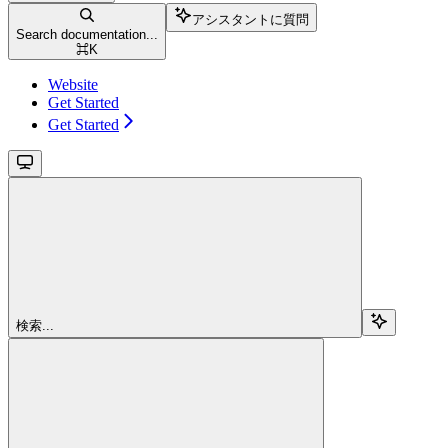
アシスタントに質問
Search documentation...
⌘
K
Website
Get Started
Get Started
検索...