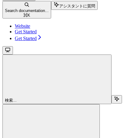
アシスタントに質問
Search documentation...
⌘
K
Website
Get Started
Get Started
検索...