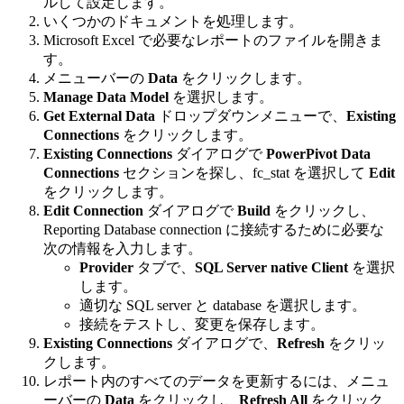
ルして設定します。
いくつかのドキュメントを処理します。
Microsoft Excel で必要なレポートのファイルを開きま
す。
メニューバーの
Data
をクリックします。
Manage Data Model
を選択します。
Get External Data
ドロップダウンメニューで、
Existing
Connections
をクリックします。
Existing Connections
ダイアログで
PowerPivot Data
Connections
セクションを探し、fc_stat を選択して
Edit
をクリックします。
Edit Connection
ダイアログで
Build
をクリックし、
Reporting Database connection に接続するために必要な
次の情報を入力します。
Provider
タブで、
SQL Server native Client
を選択
します。
適切な SQL server と database を選択します。
接続をテストし、変更を保存します。
Existing Connections
ダイアログで、
Refresh
をクリッ
クします。
レポート内のすべてのデータを更新するには、メニュ
ーバーの
Data
をクリックし、
Refresh All
をクリック